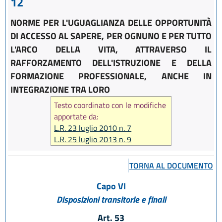
12
NORME PER L'UGUAGLIANZA DELLE OPPORTUNITÀ
DI ACCESSO AL SAPERE, PER OGNUNO E PER TUTTO
L'ARCO DELLA VITA, ATTRAVERSO IL
RAFFORZAMENTO DELL'ISTRUZIONE E DELLA
FORMAZIONE PROFESSIONALE, ANCHE IN
INTEGRAZIONE TRA LORO
Testo coordinato con le modifiche
apportate da:
L.R. 23 luglio 2010 n. 7
L.R. 25 luglio 2013 n. 9
L.R. 20 dicembre 2013 n. 28
L.R. 23 luglio 2014 n. 20
TORNA AL DOCUMENTO
L.R. 30 luglio 2015, n. 13
L.R. 21 ottobre 2015, n. 17
Capo VI
L.R. 16 marzo 2018, n. 2
Disposizioni transitorie e finali
L.R. 30 luglio 2019, n. 13
Art. 53