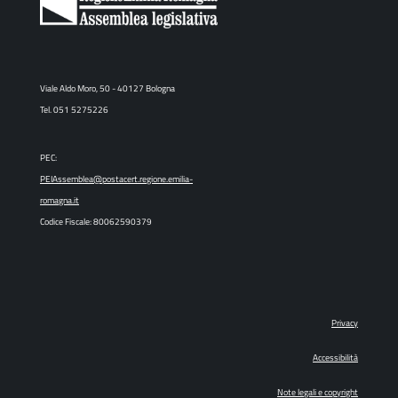
Viale Aldo Moro, 50 - 40127 Bologna
Tel. 051 5275226
PEC:
PEIAssemblea@postacert.regione.emilia-
romagna.it
Codice Fiscale: 80062590379
Privacy
Accessibilità
Note legali e copyright