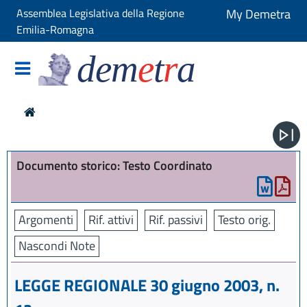
Assemblea Legislativa della Regione
My Demetra
Emilia-Romagna
dem
e
t
r
a
Documento storico: Testo Coordinato
Argomenti
Rif. attivi
Rif. passivi
Testo orig.
Nascondi Note
LEGGE REGIONALE 30 giugno 2003, n.