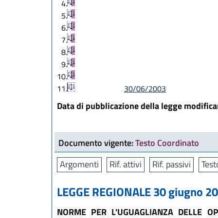
4.
5.
6.
7.
8.
9.
10.
11.
30/06/2003
Data di pubblicazione della legge modific
Documento vigente:
Testo Coordinato
Argomenti
Rif. attivi
Rif. passivi
Test
LEGGE REGIONALE 30 giugno 200
NORME PER L'UGUAGLIANZA DELLE OP