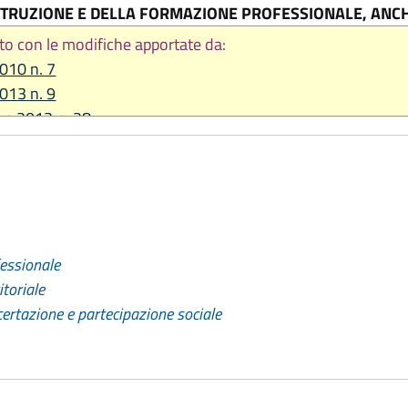
TRUZIONE E DELLA FORMAZIONE PROFESSIONALE, ANCH
to con le modifiche apportate da:
2010 n. 7
2013 n. 9
re 2013 n. 28
2014 n. 20
2015, n. 13
e 2015, n. 17
2018, n. 2
2019, n. 13
fessionale
2019, n. 17
toriale
2021, n. 8
certazione e partecipazione sociale
2022, n. 11
2025, n. 9