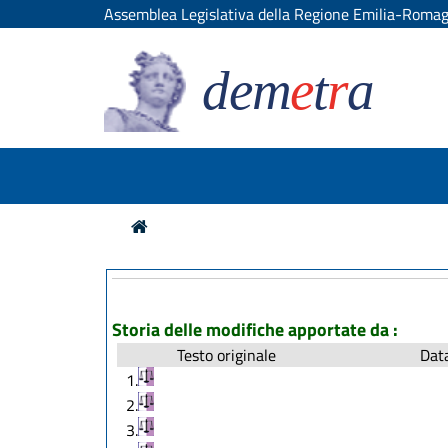
Assemblea Legislativa della Regione Emilia-Roma
dem
e
t
r
a
Storia delle modifiche apportate da :
Testo originale
Data
1.
2.
3.