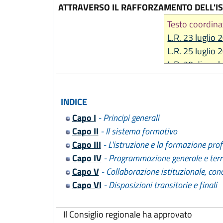
ATTRAVERSO IL RAFFORZAMENTO DELL'IS
Testo coordina
L.R. 23 luglio 
L.R. 25 luglio 
L.R. 20 dicemb
L.R. 23 luglio 
L.R. 30 luglio 
INDICE
L.R. 21 ottobr
Capo I
- Principi generali
L.R. 16 marzo 
Capo II
- Il sistema formativo
L.R. 30 luglio 
Capo III
- L'istruzione e la formazione pro
L.R. 1 agosto 
Capo IV
- Programmazione generale e terri
L.R. 29 luglio 
Capo V
- Collaborazione istituzionale, con
L.R. 3 agosto 
Capo VI
- Disposizioni transitorie e finali
L.R. 25 luglio 
Il Consiglio regionale ha approvato