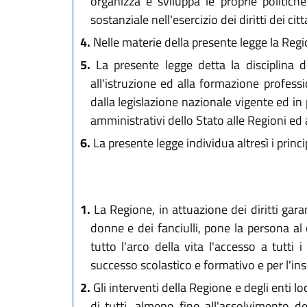
organizza e sviluppa le proprie politich
sostanziale nell'esercizio dei diritti dei citt
4.
Nelle materie della presente legge la Regio
5.
La presente legge detta la disciplina de
all'istruzione ed alla formazione profess
dalla legislazione nazionale vigente ed in 
amministrativi dello Stato alle Regioni ed a
6.
La presente legge individua altresì i princi
1.
La Regione, in attuazione dei diritti garan
donne e dei fanciulli, pone la persona al
tutto l'arco della vita l'accesso a tutti 
successo scolastico e formativo e per l'i
2.
Gli interventi della Regione e degli enti lo
di tutti, almeno fino all'assolvimento d