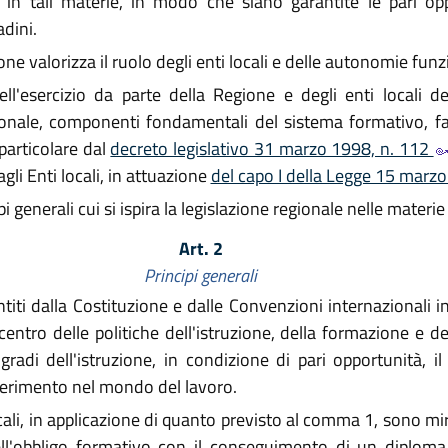
e in tali materie, in modo che siano garantite le pari op
adini.
ne valorizza il ruolo degli enti locali e delle autonomie funzi
ll'esercizio da parte della Regione e degli enti locali de
ionale, componenti fondamentali del sistema formativo, fat
particolare dal
decreto legislativo 31 marzo 1998, n. 112
gli Enti locali, in attuazione
del capo I della Legge 15 marz
pi generali cui si ispira la legislazione regionale nelle mater
Art. 2
Principi generali
titi dalla Costituzione e dalle Convenzioni internazionali in 
 centro delle politiche dell'istruzione, della formazione e
i gradi dell'istruzione, in condizione di pari opportunità,
nserimento nel mondo del lavoro.
cali, in applicazione di quanto previsto al comma 1, sono mirat
ell'obbligo formativo con il conseguimento di un diploma 