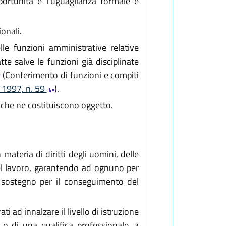
portunità e l'uguaglianza formale e
onali.
lle funzioni amministrative relative
te salve le funzioni già disciplinate
(Conferimento di funzioni e compiti
o 1997, n. 59
).
ie che ne costituiscono oggetto.
materia di diritti degli uomini, delle
 del lavoro, garantendo ad ognuno per
 il sostegno per il conseguimento del
i ad innalzare il livello di istruzione
o di una qualifica professionale, a