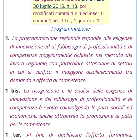
L.R. 30 luglio 2019, n. 13
30 luglio 2015, n. 13
, poi
L.R. 1 agosto 2019, n. 17
modificati commi 1 e 3 ed inseriti
L.R. 29 luglio 2021, n. 8
commi 1 bis, 1 ter, 1 quater e 1
L.R. 3 agosto 2022, n. 11
quinquies da art 19
L.R. 25 luglio
Programmazione
L.R. 25 luglio 2025, n. 9
2025, n. 9
)
1.
La programmazione regionale risponde alle esigenze
di innovazione ed ai fabbisogni di professionalità e di
competenze maggiormente richieste nel mercato del
lavoro regionale, con particolare attenzione ai settori
in cui si verifica il maggiore disallineamento tra
domanda e offerta di competenze.
1 bis.
La ricognizione e le analisi delle esigenze di
innovazione e dei fabbisogni di professionalità e di
competenze è svolta coinvolgendo le parti sociali ed
economiche, anche attraverso la promozione di patti
per le competenze.
1 ter.
Al fine di qualificare l’offerta formativa,