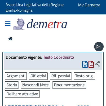
Assemblea Legislativa della Regione
My Demetra
Emilia-Romagna
dem
e
t
r
a
Documento vigente:
Testo Coordinato
Argomenti
Rif. attivi
Rif. passivi
Testo orig.
Storia
Nascondi Note
Documentazione
Delibere attuative