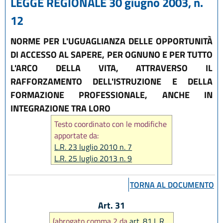
LEGGE REGIONALE 30 giugno 2003, n.
12
NORME PER L'UGUAGLIANZA DELLE OPPORTUNITÀ
DI ACCESSO AL SAPERE, PER OGNUNO E PER TUTTO
L'ARCO DELLA VITA, ATTRAVERSO IL
RAFFORZAMENTO DELL'ISTRUZIONE E DELLA
FORMAZIONE PROFESSIONALE, ANCHE IN
INTEGRAZIONE TRA LORO
Testo coordinato con le modifiche
apportate da:
L.R. 23 luglio 2010 n. 7
L.R. 25 luglio 2013 n. 9
L.R. 20 dicembre 2013 n. 28
L.R. 23 luglio 2014 n. 20
TORNA AL DOCUMENTO
L.R. 30 luglio 2015, n. 13
L.R. 21 ottobre 2015, n. 17
Art. 31
L.R. 16 marzo 2018, n. 2
(abrogato comma 2 da
art. 81 L.R.