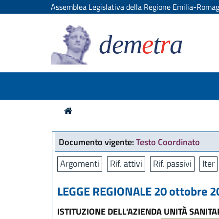
Assemblea Legislativa della Regione Emilia-Roma
dem
e
t
r
a
Documento vigente:
Testo Coordinato
Argomenti
Rif. attivi
Rif. passivi
Iter
LEGGE REGIONALE 20 ottobre 20
ISTITUZIONE DELL'AZIENDA UNITÀ SANIT