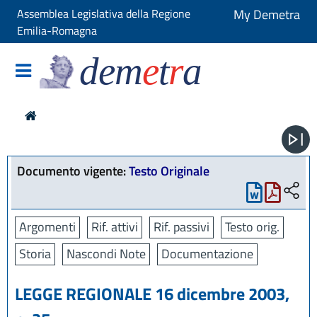
Assemblea Legislativa della Regione
My Demetra
Emilia-Romagna
dem
e
t
r
a
Documento vigente:
Testo Originale
Argomenti
Rif. attivi
Rif. passivi
Testo orig.
Storia
Nascondi Note
Documentazione
LEGGE REGIONALE 16 dicembre 2003,