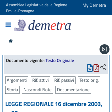
Assemblea Legislativa della Regione
My Demetra
Emilia-Romagna
dem
e
t
r
a
Documento vigente:
Testo Originale
Argomenti
Rif. attivi
Rif. passivi
Testo orig.
Storia
Nascondi Note
Documentazione
LEGGE REGIONALE 16 dicembre 2003,