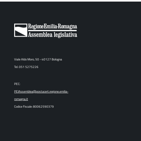
Viale Aldo Moro, 50 - 40127 Bologna
Tel. 051 5275226
PEC:
PEIAssemblea@postacert.regione.emilia-
romagna.it
Codice Fiscale: 80062590379