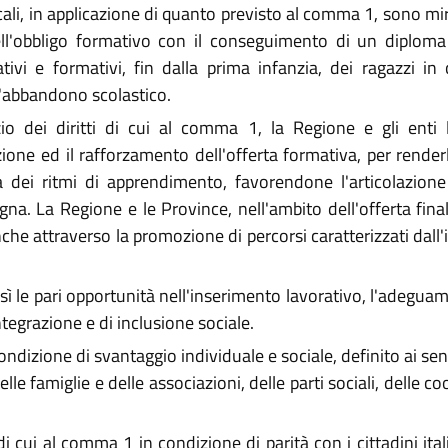
cali, in applicazione di quanto previsto al comma 1, sono mirat
ell'obbligo formativo con il conseguimento di un diploma 
tivi e formativi, fin dalla prima infanzia, dei ragazzi in
l'abbandono scolastico.
zio dei diritti di cui al comma 1, la Regione e gli enti 
zione ed il rafforzamento dell'offerta formativa, per render
a dei ritmi di apprendimento, favorendone l'articolazione 
na. La Regione e le Province, nell'ambito dell'offerta final
anche attraverso la promozione di percorsi caratterizzati dall
resì le pari opportunità nell'inserimento lavorativo, l'adeg
integrazione e di inclusione sociale.
ondizione di svantaggio individuale e sociale, definito ai sen
le famiglie e delle associazioni, delle parti sociali, delle c
di cui al comma 1 in condizione di parità con i cittadini ita