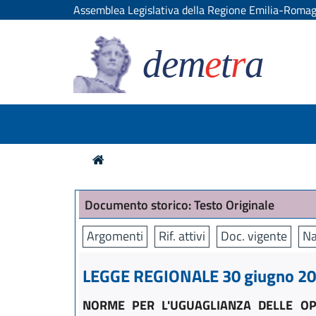
Assemblea Legislativa della Regione Emilia-Roma
dem
e
t
r
a
Documento storico: Testo Originale
Argomenti
Rif. attivi
Doc. vigente
Na
LEGGE REGIONALE 30 giugno 200
NORME PER L'UGUAGLIANZA DELLE OP