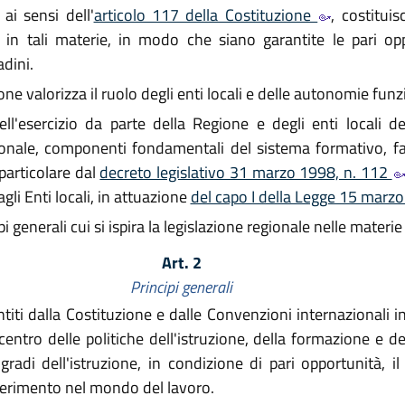
 ai sensi dell'
articolo 117 della Costituzione
, costitui
e in tali materie, in modo che siano garantite le pari op
adini.
ne valorizza il ruolo degli enti locali e delle autonomie funzi
ll'esercizio da parte della Regione e degli enti locali de
ionale, componenti fondamentali del sistema formativo, fat
particolare dal
decreto legislativo 31 marzo 1998, n. 112
gli Enti locali, in attuazione
del capo I della Legge 15 marz
pi generali cui si ispira la legislazione regionale nelle mater
Art. 2
Principi generali
titi dalla Costituzione e dalle Convenzioni internazionali in 
 centro delle politiche dell'istruzione, della formazione e
i gradi dell'istruzione, in condizione di pari opportunità,
nserimento nel mondo del lavoro.