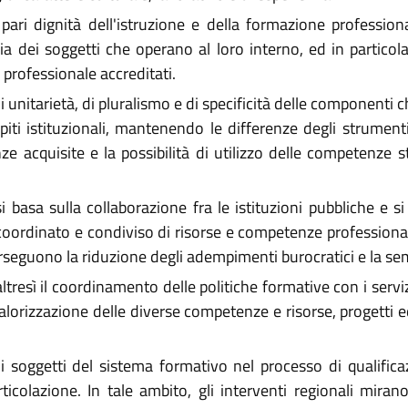
ri dignità dell'istruzione e della formazione professiona
 dei soggetti che operano al loro interno, ed in particolare
 professionale accreditati.
di unitarietà, di pluralismo e di specificità delle componenti
mpiti istituzionali, mantenendo le differenze degli strument
acquisite e la possibilità di utilizzo delle competenze ste
i basa sulla collaborazione fra le istituzioni pubbliche e si
coordinato e condiviso di risorse e competenze professionali
perseguono la riduzione degli adempimenti burocratici e la se
esì il coordinamento delle politiche formative con i servizi s
valorizzazione delle diverse competenze e risorse, progetti ed
 soggetti del sistema formativo nel processo di qualificaz
icolazione. In tale ambito, gli interventi regionali mirano