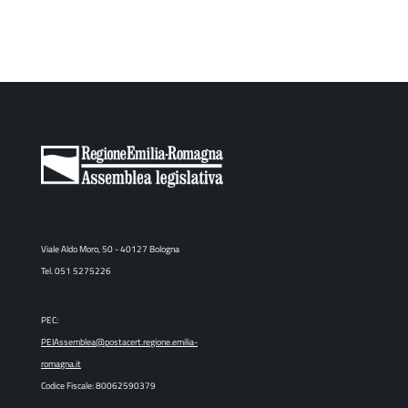
Viale Aldo Moro, 50 - 40127 Bologna
Tel. 051 5275226
PEC:
PEIAssemblea@postacert.regione.emilia-
romagna.it
Codice Fiscale: 80062590379