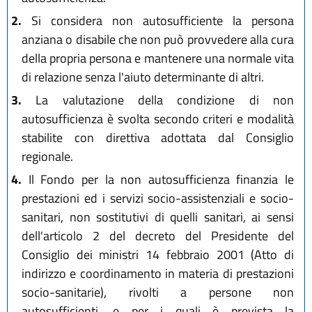
L.R. 19 dicembre 2016, n. 24
L.R. 6 novembre 2019, n. 22
2.
Si considera non autosufficiente la persona
L.R. 10 dicembre 2019, n. 29
anziana o disabile che non può provvedere alla cura
L.R. 28 dicembre 2023, n. 17
della propria persona e mantenere una normale vita
L.R. 25 luglio 2025, n. 9
di relazione senza l'aiuto determinante di altri.
3.
La valutazione della condizione di non
autosufficienza è svolta secondo criteri e modalità
stabilite con direttiva adottata dal Consiglio
regionale.
4.
Il Fondo per la non autosufficienza finanzia le
prestazioni ed i servizi socio-assistenziali e socio-
sanitari, non sostitutivi di quelli sanitari, ai sensi
dell'articolo 2 del decreto del Presidente del
Consiglio dei ministri 14 febbraio 2001 (Atto di
indirizzo e coordinamento in materia di prestazioni
socio-sanitarie), rivolti a persone non
autosufficienti, e per i quali è prevista la