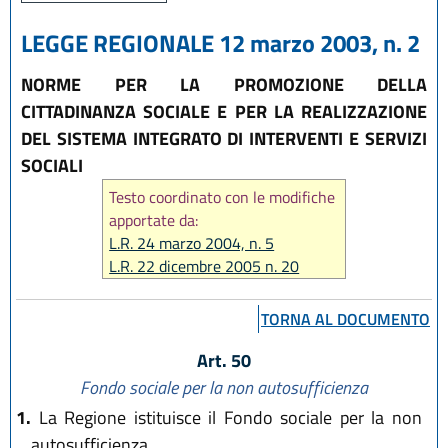
LEGGE REGIONALE 12 marzo 2003, n. 2
NORME PER LA PROMOZIONE DELLA
CITTADINANZA SOCIALE E PER LA REALIZZAZIONE
DEL SISTEMA INTEGRATO DI INTERVENTI E SERVIZI
SOCIALI
Testo coordinato con le modifiche
apportate da:
L.R. 24 marzo 2004, n. 5
L.R. 22 dicembre 2005 n. 20
L.R. 22 dicembre 2009 n. 24
L.R. 23 dicembre 2010 n. 14
TORNA AL DOCUMENTO
L.R. 22 dicembre 2011 n. 21
L.R. 21 dicembre 2012 n. 19
Art. 50
L.R. 20 dicembre 2013 n. 28
Fondo sociale per la non autosufficienza
L.R. 30 luglio 2015, n. 13
1.
La Regione istituisce il Fondo sociale per la non
L.R. 15 luglio 2016 n. 11
autosufficienza.