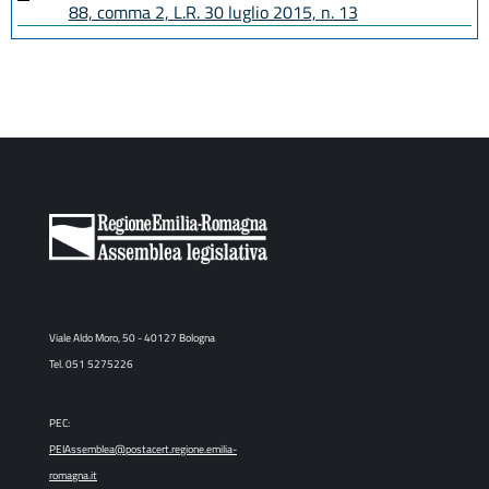
88, comma 2, L.R. 30 luglio 2015, n. 13
Viale Aldo Moro, 50 - 40127 Bologna
Tel. 051 5275226
PEC:
PEIAssemblea@postacert.regione.emilia-
romagna.it