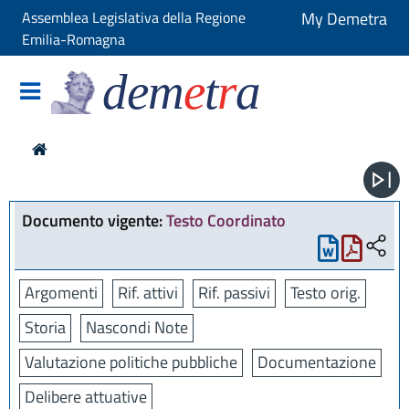
Assemblea Legislativa della Regione
My Demetra
Emilia-Romagna
dem
e
t
r
a
Documento vigente:
Testo Coordinato
Argomenti
Rif. attivi
Rif. passivi
Testo orig.
Storia
Nascondi Note
Valutazione politiche pubbliche
Documentazione
Delibere attuative