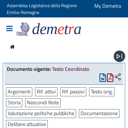
Assemblea Legislativa della Regione
My Demetra
Emilia-Romagna
dem
e
t
r
a
Documento vigente:
Testo Coordinato
Argomenti
Rif. attivi
Rif. passivi
Testo orig.
Storia
Nascondi Note
Valutazione politiche pubbliche
Documentazione
Delibere attuative