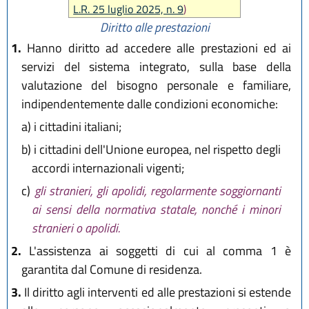
L.R. 19 dicembre 2016, n. 24
L.R. 25 luglio 2025, n. 9
)
L.R. 6 novembre 2019, n. 22
Diritto alle prestazioni
L.R. 10 dicembre 2019, n. 29
1.
Hanno diritto ad accedere alle prestazioni ed ai
L.R. 28 dicembre 2023, n. 17
servizi del sistema integrato, sulla base della
L.R. 25 luglio 2025, n. 9
valutazione del bisogno personale e familiare,
indipendentemente dalle condizioni economiche:
a)
i cittadini italiani;
b)
i cittadini dell'Unione europea, nel rispetto degli
accordi internazionali vigenti;
c)
gli stranieri, gli apolidi, regolarmente soggiornanti
ai sensi della normativa statale, nonché i minori
stranieri o apolidi.
2.
L'assistenza ai soggetti di cui al comma 1 è
garantita dal Comune di residenza.
3.
Il diritto agli interventi ed alle prestazioni si estende