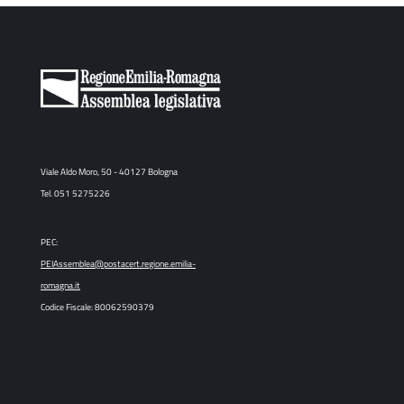
Viale Aldo Moro, 50 - 40127 Bologna
Tel. 051 5275226
PEC:
PEIAssemblea@postacert.regione.emilia-
romagna.it
Codice Fiscale: 80062590379