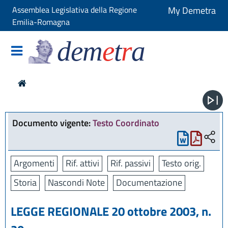
Assemblea Legislativa della Regione
My Demetra
Emilia-Romagna
dem
e
t
r
a
Documento vigente:
Testo Coordinato
Argomenti
Rif. attivi
Rif. passivi
Testo orig.
Storia
Nascondi Note
Documentazione
LEGGE REGIONALE 20 ottobre 2003, n.