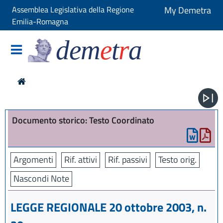
Assemblea Legislativa della Regione
My Demetra
Emilia-Romagna
dem
e
t
r
a
Documento storico: Testo Coordinato
Argomenti
Rif. attivi
Rif. passivi
Testo orig.
Nascondi Note
LEGGE REGIONALE 20 ottobre 2003, n.