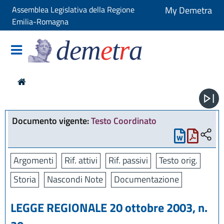
Assemblea Legislativa della Regione
My Demetra
Emilia-Romagna
dem
e
t
r
a
Documento vigente:
Testo Coordinato
Argomenti
Rif. attivi
Rif. passivi
Testo orig.
Storia
Nascondi Note
Documentazione
LEGGE REGIONALE 20 ottobre 2003, n.