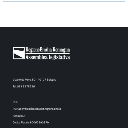
Viale Aldo Moro, 50 - 40127 Bologna
Tel. 051 5275226
PEC:
PEIAssemblea@postacert.regione.emilia-
romagna.it
Codice Fiscale: 80062590379