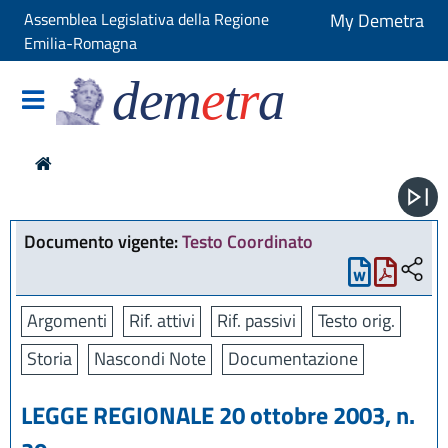
Assemblea Legislativa della Regione
My Demetra
Emilia-Romagna
dem
e
t
r
a
Documento vigente:
Testo Coordinato
Argomenti
Rif. attivi
Rif. passivi
Testo orig.
Storia
Nascondi Note
Documentazione
LEGGE REGIONALE 20 ottobre 2003, n.