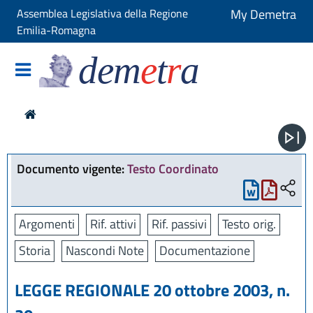
Assemblea Legislativa della Regione
My Demetra
Emilia-Romagna
dem
e
t
r
a
Documento vigente:
Testo Coordinato
Argomenti
Rif. attivi
Rif. passivi
Testo orig.
Storia
Nascondi Note
Documentazione
LEGGE REGIONALE 20 ottobre 2003, n.