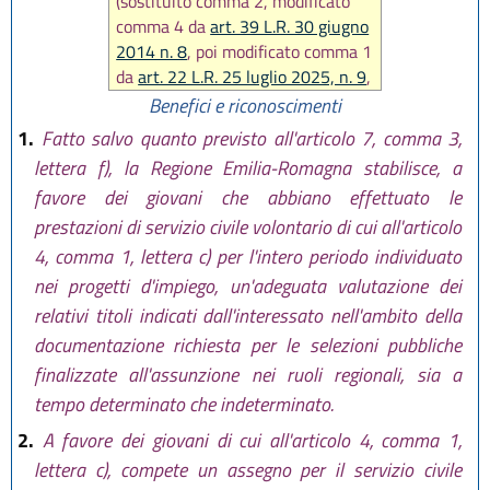
(sostituito comma 2, modificato
comma 4 da
art. 39 L.R. 30 giugno
2014 n. 8
, poi modificato comma 1
da
art. 22 L.R. 25 luglio 2025, n. 9
,
successivamente l'
art. 29 della
Benefici e riconoscimenti
L.R. 29 dicembre 2025, n. 11
ha
1.
Fatto salvo quanto previsto all'articolo 7, comma 3,
ripristinato la vigenza del comma
lettera f), la Regione Emilia-Romagna stabilisce, a
1 nel testo precedente la modifica
favore dei giovani che abbiano effettuato le
apportata dall'
art. 22 L.R. 25
prestazioni di servizio civile volontario di cui all'articolo
luglio 2025, n. 9
)
4, comma 1, lettera c) per l'intero periodo individuato
nei progetti d'impiego, un'adeguata valutazione dei
relativi titoli indicati dall'interessato nell'ambito della
documentazione richiesta per le selezioni pubbliche
finalizzate all'assunzione nei ruoli regionali, sia a
tempo determinato che indeterminato.
2.
A favore dei giovani di cui all'articolo 4, comma 1,
lettera c), compete un assegno per il servizio civile