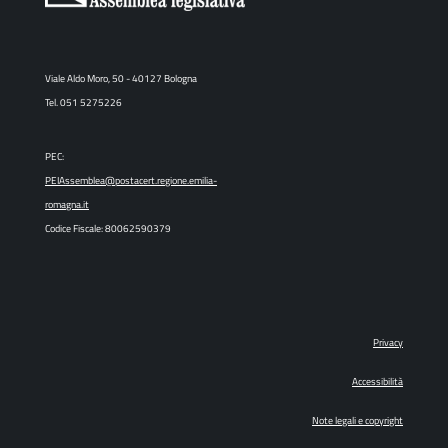
Viale Aldo Moro, 50 - 40127 Bologna
Tel. 051 5275226
PEC:
PEIAssemblea@postacert.regione.emilia-
romagna.it
Codice Fiscale: 80062590379
Privacy
Accessibilità
Note legali e copyright