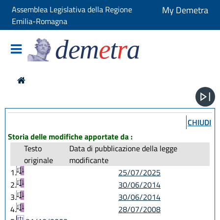
Assemblea Legislativa della Regione
My Demetra
Emilia-Romagna
dem
e
t
r
a
CHIUDI
Storia delle modifiche apportate da :
Testo
Data di pubblicazione della legge
originale
modificante
1.
25/07/2025
2.
30/06/2014
3.
30/06/2014
4.
28/07/2008