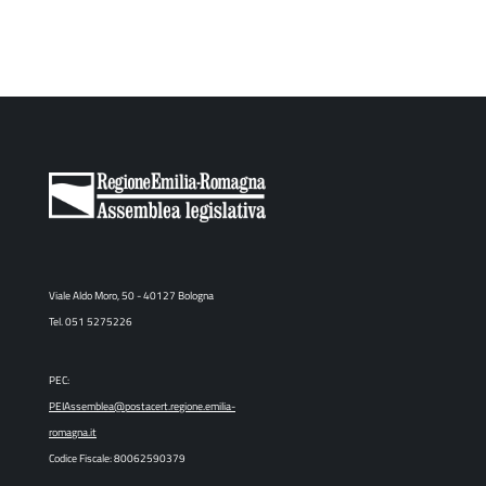
Viale Aldo Moro, 50 - 40127 Bologna
Tel. 051 5275226
PEC:
PEIAssemblea@postacert.regione.emilia-
romagna.it
Codice Fiscale: 80062590379