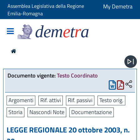
Assemblea Legislativa della Regione
My Demetra
Emilia-Romagna
dem
e
t
r
a
Documento vigente:
Testo Coordinato
Argomenti
Rif. attivi
Rif. passivi
Testo orig.
Storia
Nascondi Note
Documentazione
LEGGE REGIONALE 20 ottobre 2003, n.