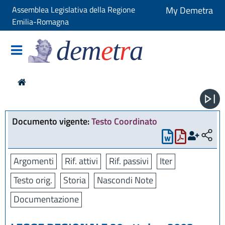
Assemblea Legislativa della Regione
My Demetra
Emilia-Romagna
dem
e
t
r
a
Documento vigente:
Testo Coordinato
Argomenti
Rif. attivi
Rif. passivi
Iter
Testo orig.
Storia
Nascondi Note
Documentazione