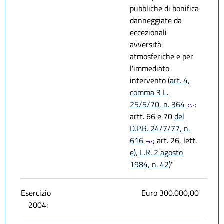
pubbliche di bonifica
danneggiate da
eccezionali
avversità
atmosferiche e per
l'immediato
intervento (
art. 4,
comma 3 L.
25/5/70, n. 364
;
artt. 66 e 70
del
D.P.R. 24/7/77, n.
616
; art. 26, lett.
e), L.R. 2 agosto
1984, n. 42
)"
Esercizio
Euro 300.000,00
2004: