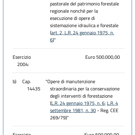
pastorale del patrimonio forestale
regionale nonché per la
esecuzione di opere di
sistemazione idraulica e forestale
(
art. 2, L.R. 24 gennaio 1975, n.
6
)"
Esercizio
Euro 500.000,00
2004:
b)
Cap.
"Opere di manutenzione
14435
straordinaria per la conservazione
degli interventi di forestazione
(
L.R. 24 gennaio 1975, n. 6
;
L.R. 4
settembre 1981, n. 30
- Reg. CEE
269/79)"
Esercizio
Euro 500.000,00.