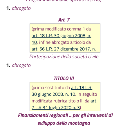
dicembre 2017, n. 25
)
1.
abrogato.
Art. 7
(prima modificato comma 1 da
art. 18 L.R. 30 giugno 2008, n.
10
, infine abrogato articolo da
art. 56 L.R. 27 dicembre 2017, n.
25
)
Partecipazione della società civile
1.
abrogato.
TITOLO III
(prima sostituito da
art. 18 L.R.
30 giugno 2008, n. 10
, in seguito
modificata rubrica titolo III da
art.
7 L.R 31 luglio 2020 n. 3
)
Finanziamenti regionali ... per gli interventi di
sviluppo della montagna