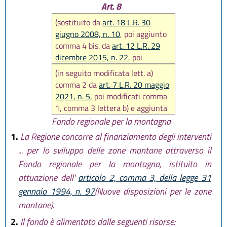
Art. 8
(sostituito da
art. 18 L.R. 30
giugno 2008, n. 10
, poi aggiunto
comma 4 bis. da
art. 12 L.R. 29
dicembre 2015, n. 22
, poi
sostituito da
art. 34 L.R. 27
(in seguito modificata lett. a)
dicembre 2017, n. 25
, poi
comma 2 da
art. 7 L.R. 20 maggio
sostituito comma 3 da
art. 7 L.R.
2021, n. 5
, poi modificati comma
31 luglio 2020, n. 3)
1, comma 3 lettera b) e aggiunta
lettera b bis al comma 3 da
art. 4
Fondo regionale per la montagna
L.R. 29 luglio 2021, n. 8
)
1.
La Regione concorre al finanziamento degli interventi
... per lo sviluppo delle zone montane attraverso il
Fondo regionale per la montagna, istituito in
attuazione dell'
articolo 2, comma 3, della legge 31
gennaio 1994, n. 97
(Nuove disposizioni per le zone
montane).
2.
Il fondo è alimentato dalle seguenti risorse: