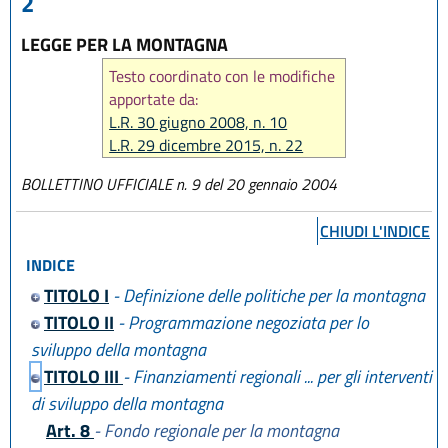
2
LEGGE PER LA MONTAGNA
Testo coordinato con le modifiche
apportate da:
L.R. 30 giugno 2008, n. 10
L.R. 29 dicembre 2015, n. 22
L.R. 23 dicembre 2016, n. 25
BOLLETTINO UFFICIALE n. 9 del 20 gennaio 2004
L.R. 27 dicembre 2017, n. 25
L.R. 31 luglio 2020 n. 3
CHIUDI L'INDICE
L.R. 29 dicembre 2020, n. 11
L.R. 20 maggio 2021, n. 5
INDICE
L.R. 29 luglio 2021, n. 8
TITOLO I
- Definizione delle politiche per la montagna
TITOLO II
- Programmazione negoziata per lo
sviluppo della montagna
TITOLO III
- Finanziamenti regionali ... per gli interventi
di sviluppo della montagna
Art. 8
- Fondo regionale per la montagna