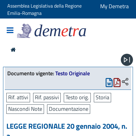
Assemblea Legislativa della Regione
My Demetra
Emilia-Romagna
dem
e
t
r
a
Documento vigente:
Testo Originale
Rif. attivi
Rif. passivi
Testo orig.
Storia
Nascondi Note
Documentazione
LEGGE REGIONALE 20 gennaio 2004, n.