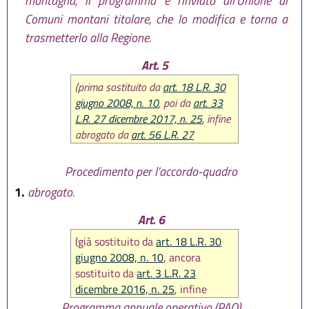
montagna, il programma è rinviato all'Unione di
Comuni montani titolare, che lo modifica e torna a
trasmetterlo alla Regione.
Art. 5
(prima sostituito da
art. 18 L.R. 30
giugno 2008, n. 10
, poi da
art. 33
L.R. 27 dicembre 2017, n. 25
, infine
abrogato da
art. 56 L.R. 27
dicembre 2017, n. 25
)
Procedimento per l'accordo-quadro
1.
abrogato.
Art. 6
(già sostituito da
art. 18 L.R. 30
giugno 2008, n. 10
, ancora
sostituito da
art. 3 L.R. 23
dicembre 2016, n. 25
, infine
abrogato da
art. 56 L.R. 27
Programma annuale operativo (PAO)