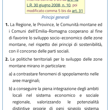
L.R. 30 giugno 2008, n. 10
, poi
modificato comma 5 bis da
art. 31
L.R. 27 dicembre 2017, n. 25
,
Principi generali
infine inserito comma 5 ter da
1.
La Regione, le Province, le Comunità montane ed
art. 8 L.R. 29 dicembre 200, n. 11
)
i Comuni dell'Emilia-Romagna cooperano al fine
di favorire lo sviluppo socio-economico delle zone
montane, nel rispetto dei principi di sostenibilità,
con il concorso delle parti sociali.
2.
Le politiche territoriali per lo sviluppo delle zone
montane mirano in particolare:
a)
a contrastare fenomeni di spopolamento nelle
aree marginali;
b)
a conseguire la piena integrazione degli ambiti
locali nel sistema economico e sociale
regionale, valorizzando le potenzialità
distintive proprie di ogni singolo sistema