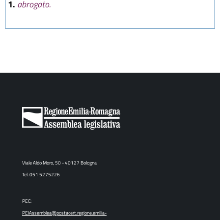
1.
abrogato.
Viale Aldo Moro, 50 - 40127 Bologna
Tel. 051 5275226
PEC:
PEIAssemblea@postacert.regione.emilia-