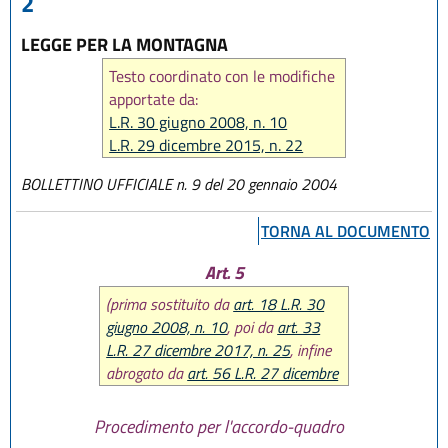
2
LEGGE PER LA MONTAGNA
Testo coordinato con le modifiche
apportate da:
L.R. 30 giugno 2008, n. 10
L.R. 29 dicembre 2015, n. 22
L.R. 23 dicembre 2016, n. 25
BOLLETTINO UFFICIALE n. 9 del 20 gennaio 2004
L.R. 27 dicembre 2017, n. 25
L.R. 31 luglio 2020 n. 3
TORNA AL DOCUMENTO
L.R. 29 dicembre 2020, n. 11
L.R. 20 maggio 2021, n. 5
Art. 5
L.R. 29 luglio 2021, n. 8
(prima sostituito da
art. 18 L.R. 30
giugno 2008, n. 10
, poi da
art. 33
L.R. 27 dicembre 2017, n. 25
, infine
abrogato da
art. 56 L.R. 27 dicembre
2017, n. 25
)
Procedimento per l'accordo-quadro