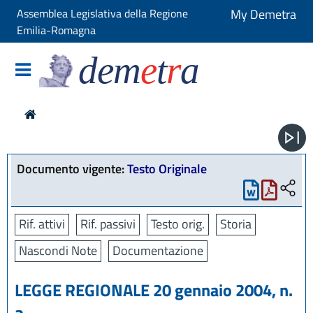
Assemblea Legislativa della Regione
My Demetra
Emilia-Romagna
dem
e
t
r
a
Documento vigente:
Testo Originale
Rif. attivi
Rif. passivi
Testo orig.
Storia
Nascondi Note
Documentazione
LEGGE REGIONALE 20 gennaio 2004, n.