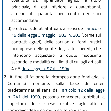
costituito da imprenditori agricoli a titolo
principale, di età inferiore a quarant'anni,
almeno il quaranta per cento dei soci
accomandatari;
d)
eredi considerati affittuari, ai sensi dell'
articolo
49 della legge 3 maggio 1982, n. 203
(Norme sui
contratti agrari), delle porzioni di fondi rustici
ricomprese nelle quote degli altri coeredi, che
intendono acquistare le quote medesime
secondo le modalità ed i limiti di cui agli articoli
4 e 5
della legge n. 97 del 1994
.
2.
Al fine di favorire la ricomposizione fondiaria, le
Comunità montane, sulla base di criteri
predeterminati ai sensi dell'
articolo 12 della legge
n. 241 del 1990
, possono concedere contributi a
copertura delle spese relative agli atti di
compravendita e permuta dei terreni agricoli.