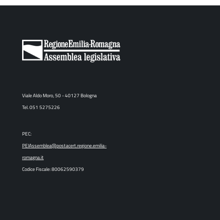
Viale Aldo Moro, 50 - 40127 Bologna
Tel. 051 5275226
PEC:
PEIAssemblea@postacert.regione.emilia-
romagna.it
Codice Fiscale: 80062590379