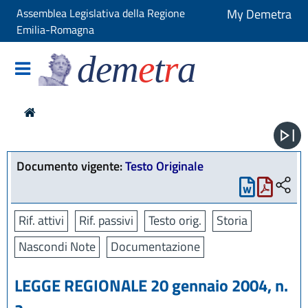
Assemblea Legislativa della Regione
My Demetra
Emilia-Romagna
dem
e
t
r
a
Documento vigente:
Testo Originale
Rif. attivi
Rif. passivi
Testo orig.
Storia
Nascondi Note
Documentazione
LEGGE REGIONALE 20 gennaio 2004, n.