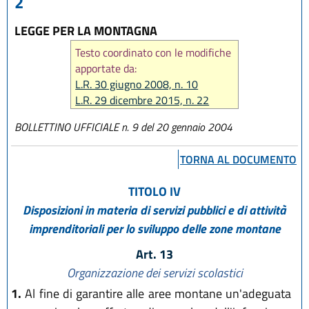
2
LEGGE PER LA MONTAGNA
Testo coordinato con le modifiche
apportate da:
L.R. 30 giugno 2008, n. 10
L.R. 29 dicembre 2015, n. 22
L.R. 23 dicembre 2016, n. 25
BOLLETTINO UFFICIALE n. 9 del 20 gennaio 2004
L.R. 27 dicembre 2017, n. 25
L.R. 31 luglio 2020 n. 3
TORNA AL DOCUMENTO
L.R. 29 dicembre 2020, n. 11
L.R. 20 maggio 2021, n. 5
TITOLO IV
L.R. 29 luglio 2021, n. 8
Disposizioni in materia di servizi pubblici e di attività
imprenditoriali per lo sviluppo delle zone montane
Art. 13
Organizzazione dei servizi scolastici
1.
Al fine di garantire alle aree montane un'adeguata