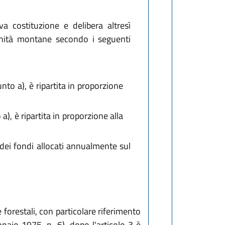
 costituzione e delibera altresì
nità montane secondo i seguenti
to a), è ripartita in proporzione
), è ripartita in proporzione alla
 dei fondi allocati annualmente sul
e forestali, con particolare riferimento
naio 1975, n. 6), dopo l'articolo 3 è