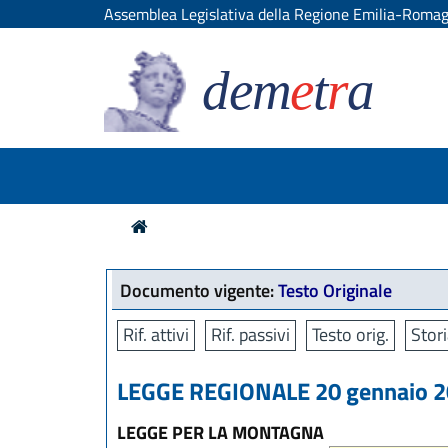
Assemblea Legislativa della Regione Emilia-Roma
dem
e
t
r
a
Documento vigente:
Testo Originale
Rif. attivi
Rif. passivi
Testo orig.
Stori
LEGGE REGIONALE 20 gennaio 20
LEGGE PER LA MONTAGNA