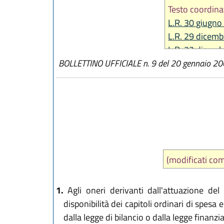
Testo coordina
L.R. 30 giugno
L.R. 29 dicemb
L.R. 23 dicemb
BOLLETTINO UFFICIALE n. 9 del 20 gennaio 2
L.R. 27 dicemb
L.R. 31 luglio 
L.R. 29 dicemb
L.R. 20 maggio
L.R. 29 luglio 
(modificati co
1.
Agli oneri derivanti dall'attuazione d
disponibilità dei capitoli ordinari di spesa
dalla legge di bilancio o dalla legge finanzia