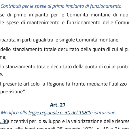
Contributi per le spese di primo impianto di funzionamento
ese di primo impianto per le Comunità montane di nuova
er le spese di mantenimento e funzionamento delle Comu
partita in parti uguali tra le singole Comunità montane;
ello stanziamento totale decurtato della quota di cui al pun
ne;
o stanziamento totale decurtato della quota di cui al punto a
e.
l presente articolo la Regione fa fronte mediante l'utilizzo
previsione."
Art. 27
Modifica alla
legge regionale n. 30 del 1981
e istituzione
. 30
(Incentivi per lo sviluppo e la valorizzazione delle risors
razioni alle leggi regionali 25 maggio 1974, n. 18 e 24 gen