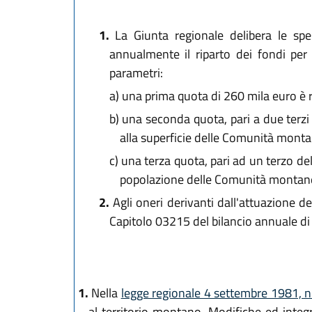
1.
La Giunta regionale delibera le sp
annualmente il riparto dei fondi p
parametri:
a)
una prima quota di 260 mila euro è ri
b)
una seconda quota, pari a due terzi d
alla superficie delle Comunità monta
c)
una terza quota, pari ad un terzo dell
popolazione delle Comunità montan
2.
Agli oneri derivanti dall'attuazione de
Capitolo 03215 del bilancio annuale di 
1.
Nella
legge regionale 4 settembre 1981, n
al territorio montano. Modifiche ed integ