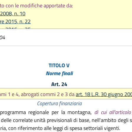
to con le modifiche apportate da:
 2008, n. 10
re 2015, n. 22
re 2016, n. 25
004
re 2017, n. 25
2020 n. 3
re 2020, n. 11
 2021, n. 5
TITOLO V
2021, n. 8
Norme finali
Art. 24
mmi 1 e 4, abrogati commi 2 e 3 da
art. 18 L.R. 30 giugno 200
Copertura finanziaria
el programma regionale per la montagna,
di cui all'articol
 e delle correlate unità previsionali di base, nell'ambito deg
ria, con riferimento alle leggi di spesa settoriali vigenti.