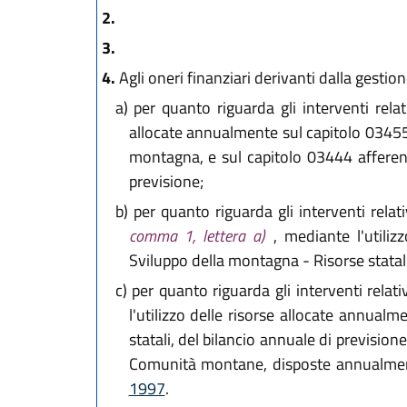
2.
3.
4.
Agli oneri finanziari derivanti dalla gestio
a)
per quanto riguarda gli interventi rela
allocate annualmente sul capitolo 03455 (
montagna, e sul capitolo 03444 afferent
previsione;
b)
per quanto riguarda gli interventi relat
comma 1, lettera a)
, mediante l'utili
Sviluppo della montagna - Risorse statali
c)
per quanto riguarda gli interventi relat
l'utilizzo delle risorse allocate annua
statali, del bilancio annuale di prevision
Comunità montane, disposte annualment
1997
.