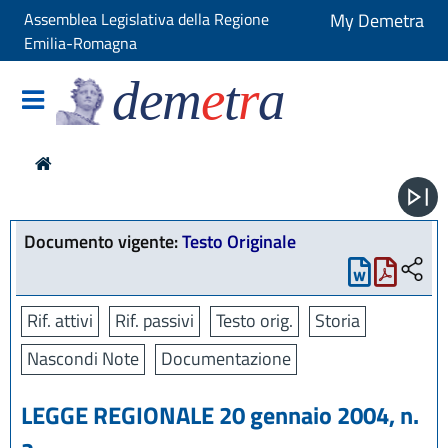
Assemblea Legislativa della Regione
My Demetra
Emilia-Romagna
dem
e
t
r
a
Documento vigente:
Testo Originale
Rif. attivi
Rif. passivi
Testo orig.
Storia
Nascondi Note
Documentazione
LEGGE REGIONALE 20 gennaio 2004, n.