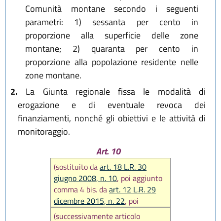
Comunità montane secondo i seguenti
parametri: 1) sessanta per cento in
proporzione alla superficie delle zone
montane; 2) quaranta per cento in
proporzione alla popolazione residente nelle
zone montane.
2.
La Giunta regionale fissa le modalità di
erogazione e di eventuale revoca dei
finanziamenti, nonché gli obiettivi e le attività di
monitoraggio.
Art. 10
(sostituito da
art. 18 L.R. 30
giugno 2008, n. 10
, poi aggiunto
comma 4 bis. da
art. 12 L.R. 29
dicembre 2015, n. 22
, poi
sostituito da
art. 34 L.R. 27
(successivamente articolo