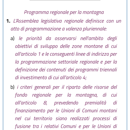
comma 1 da
art. 32 L.R. 27
dicembre 2017, n. 25
)
Programma regionale per la montagna
1.
L'Assemblea legislativa regionale definisce con un
atto di programmazione a valenza pluriennale:
a)
le priorità da osservarsi nell'ambito degli
obiettivi di sviluppo delle zone montane di cui
all'articolo 1 e le conseguenti linee di indirizzo per
la programmazione settoriale regionale e per la
definizione dei contenuti dei programmi triennali
di investimento di cui all'articolo 4;
b)
i criteri generali per il riparto delle risorse del
fondo regionale per la montagna, di cui
all'articolo 8, prevedendo premialità di
finanziamento per le Unioni di Comuni montani
nel cui territorio siano realizzati processi di
fusione tra i relativi Comuni e per le Unioni di