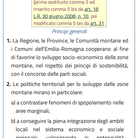
(prima sostituito comma 5 ed
inserito comma 5 bis da
art. 18
L.R. 30 giugno 2008, n. 10
, poi
modificato comma 5 bis da
art. 31
L.R. 27 dicembre 2017, n. 25
,
Principi generali
infine inserito comma 5 ter da
1.
La Regione, le Province, le Comunità montane ed
art. 8 L.R. 29 dicembre 200, n. 11
)
i Comuni dell'Emilia-Romagna cooperano al fine
di favorire lo sviluppo socio-economico delle zone
montane, nel rispetto dei principi di sostenibilità,
con il concorso delle parti sociali.
2.
Le politiche territoriali per lo sviluppo delle zone
montane mirano in particolare:
a)
a contrastare fenomeni di spopolamento nelle
aree marginali;
b)
a conseguire la piena integrazione degli ambiti
locali nel sistema economico e sociale
regionale, valorizzando le potenzialità