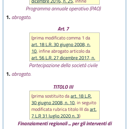
dicembre 2016, n. 25
, infine
abrogato da
art. 56 L.R. 27
Programma annuale operativo (PAO)
dicembre 2017, n. 25
)
1.
abrogato.
Art. 7
(prima modificato comma 1 da
art. 18 L.R. 30 giugno 2008, n.
10
, infine abrogato articolo da
art. 56 L.R. 27 dicembre 2017, n.
25
)
Partecipazione della società civile
1.
abrogato.
TITOLO III
(prima sostituito da
art. 18 L.R.
30 giugno 2008, n. 10
, in seguito
modificata rubrica titolo III da
art.
7 L.R 31 luglio 2020 n. 3
)
Finanziamenti regionali ... per gli interventi di