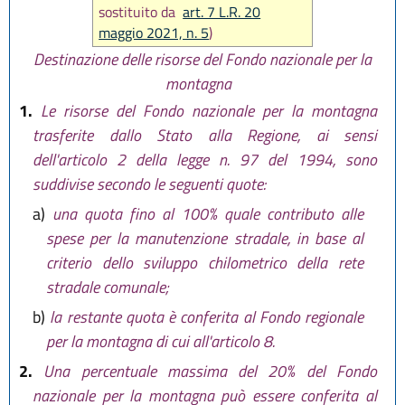
dicembre 2017, n. 25
, poi
sostituito da
art. 7 L.R. 20
sostituito comma 3 da
art. 7 L.R.
maggio 2021, n. 5
)
31 luglio 2020, n. 3)
Destinazione delle risorse del Fondo nazionale per la
montagna
1.
Le risorse del Fondo nazionale per la montagna
trasferite dallo Stato alla Regione, ai sensi
dell'articolo 2 della legge n. 97 del 1994, sono
suddivise secondo le seguenti quote:
a)
una quota fino al 100% quale contributo alle
spese per la manutenzione stradale, in base al
criterio dello sviluppo chilometrico della rete
stradale comunale;
b)
la restante quota è conferita al Fondo regionale
per la montagna di cui all'articolo 8.
2.
Una percentuale massima del 20% del Fondo
nazionale per la montagna può essere conferita al