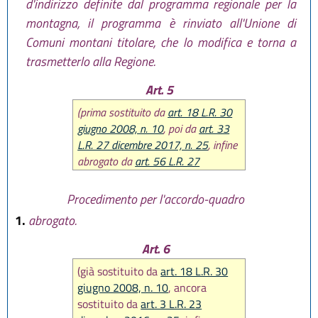
d'indirizzo definite dal programma regionale per la
montagna, il programma è rinviato all'Unione di
Comuni montani titolare, che lo modifica e torna a
trasmetterlo alla Regione.
Art. 5
(prima sostituito da
art. 18 L.R. 30
giugno 2008, n. 10
, poi da
art. 33
L.R. 27 dicembre 2017, n. 25
, infine
abrogato da
art. 56 L.R. 27
dicembre 2017, n. 25
)
Procedimento per l'accordo-quadro
1.
abrogato.
Art. 6
(già sostituito da
art. 18 L.R. 30
giugno 2008, n. 10
, ancora
sostituito da
art. 3 L.R. 23