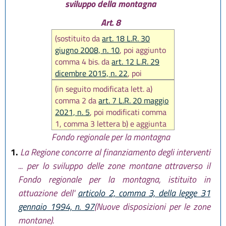
sviluppo della montagna
Art. 8
(sostituito da
art. 18 L.R. 30
giugno 2008, n. 10
, poi aggiunto
comma 4 bis. da
art. 12 L.R. 29
dicembre 2015, n. 22
, poi
sostituito da
art. 34 L.R. 27
(in seguito modificata lett. a)
dicembre 2017, n. 25
, poi
comma 2 da
art. 7 L.R. 20 maggio
sostituito comma 3 da
art. 7 L.R.
2021, n. 5
, poi modificati comma
31 luglio 2020, n. 3)
1, comma 3 lettera b) e aggiunta
lettera b bis al comma 3 da
art. 4
Fondo regionale per la montagna
L.R. 29 luglio 2021, n. 8
)
1.
La Regione concorre al finanziamento degli interventi
... per lo sviluppo delle zone montane attraverso il
Fondo regionale per la montagna, istituito in
attuazione dell'
articolo 2, comma 3, della legge 31
gennaio 1994, n. 97
(Nuove disposizioni per le zone
montane).