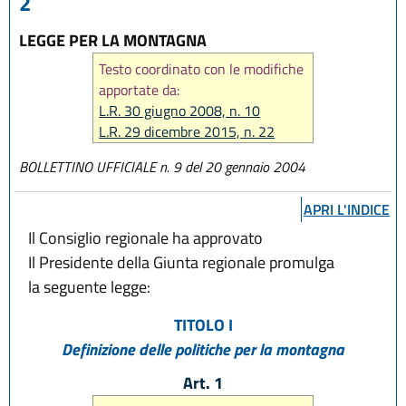
2
LEGGE PER LA MONTAGNA
Testo coordinato con le modifiche
apportate da:
L.R. 30 giugno 2008, n. 10
L.R. 29 dicembre 2015, n. 22
L.R. 23 dicembre 2016, n. 25
BOLLETTINO UFFICIALE n. 9 del 20 gennaio 2004
L.R. 27 dicembre 2017, n. 25
L.R. 31 luglio 2020 n. 3
APRI L'INDICE
L.R. 29 dicembre 2020, n. 11
L.R. 20 maggio 2021, n. 5
Il Consiglio regionale ha approvato
L.R. 29 luglio 2021, n. 8
Il Presidente della Giunta regionale promulga
la seguente legge:
TITOLO I
Definizione delle politiche per la montagna
Art. 1