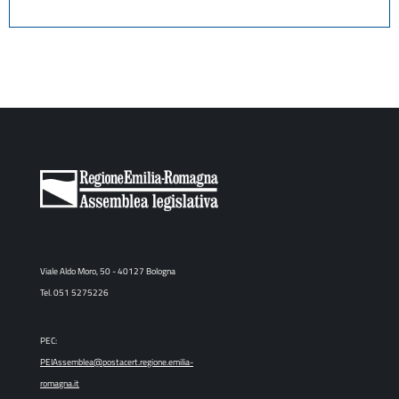
Viale Aldo Moro, 50 - 40127 Bologna
Tel. 051 5275226
PEC:
PEIAssemblea@postacert.regione.emilia-
romagna.it