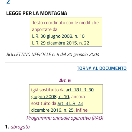
2
LEGGE PER LA MONTAGNA
Testo coordinato con le modifiche
apportate da:
L.R. 30 giugno 2008, n. 10
L.R. 29 dicembre 2015, n. 22
L.R. 23 dicembre 2016, n. 25
BOLLETTINO UFFICIALE n. 9 del 20 gennaio 2004
L.R. 27 dicembre 2017, n. 25
L.R. 31 luglio 2020 n. 3
TORNA AL DOCUMENTO
L.R. 29 dicembre 2020, n. 11
L.R. 20 maggio 2021, n. 5
Art. 6
L.R. 29 luglio 2021, n. 8
(già sostituito da
art. 18 L.R. 30
giugno 2008, n. 10
, ancora
sostituito da
art. 3 L.R. 23
dicembre 2016, n. 25
, infine
abrogato da
art. 56 L.R. 27
Programma annuale operativo (PAO)
dicembre 2017, n. 25
)
1.
abrogato.