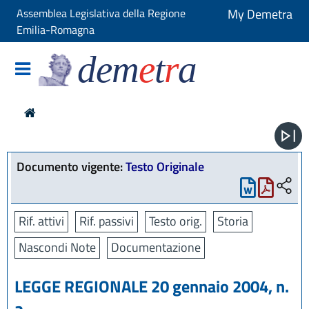
Assemblea Legislativa della Regione
My Demetra
Emilia-Romagna
dem
e
t
r
a
Documento vigente:
Testo Originale
Rif. attivi
Rif. passivi
Testo orig.
Storia
Nascondi Note
Documentazione
LEGGE REGIONALE 20 gennaio 2004, n.