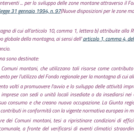
terventi ... per lo sviluppo delle zone montane attraverso il Fo
 legge 31 gennaio 1994, n. 97
(Nuove disposizioni per le zone mo
gna di cui all’articolo 10, comma 1, lettera b) attribuite alla R
o globale della montagna, ai sensi dell'
articolo 1, comma 4, de
ancio.
na sono destinate:
 Comuni montani, che utilizzano tali risorse come contributo 
nto per l'utilizzo del Fondo regionale per la montagna di cui all'
ento volti a promuovere l'avvio e lo sviluppo delle attività imp
e imprese con sedi o unità locali insediate o da insediarsi nei
 suo consumo e che creano nuova occupazione. La Giunta region
 contributi in conformità con la vigente normativa europea in ma
re dei Comuni montani, tesi a ripristinare condizioni di effici
comunale, a fronte del verificarsi di eventi climatici straordin