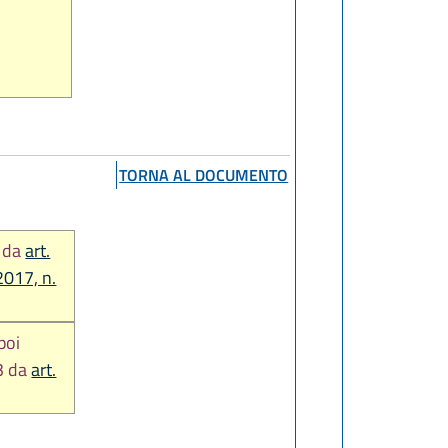
TORNA AL DOCUMENTO
. da
art.
2017, n.
 poi
 3 da
art.