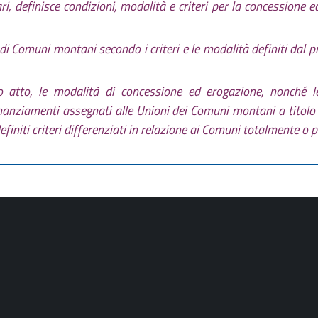
inari, definisce condizioni, modalità e criteri per la concessione
ni di Comuni montani secondo i criteri e le modalità definiti da
io atto, le modalità di concessione ed erogazione, nonché l
finanziamenti assegnati alle Unioni dei Comuni montani a titol
finiti criteri differenziati in relazione ai Comuni totalmente o