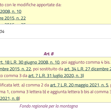
to con le modifiche apportate da:
 2008, n. 10
re 2015, n. 22
re 2016, n. 25
004
re 2017, n. 25
2020 n. 3
re 2020, n. 11
 2021, n. 5
Art. 8
2021, n. 8
rt. 18 L.R. 30 giugno 2008, n. 10
, poi aggiunto comma 4 bis
embre 2015, n. 22
, poi sostituito da
art. 34 L.R. 27 dicembre 
uito comma 3 da
art. 7 L.R. 31 luglio 2020, n. 3)
ificata lett. a) comma 2 da
art. 7 L.R. 20 maggio 2021, n. 5
,
ma 1, comma 3 lettera b) e aggiunta lettera b bis al comma
 2021, n. 8
)
Fondo regionale per la montagna