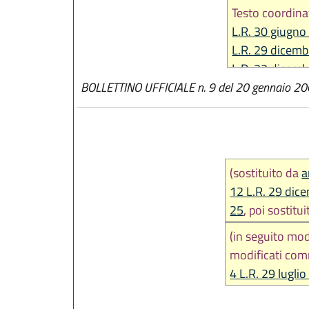
Testo coordina
L.R. 30 giugno
L.R. 29 dicemb
L.R. 23 dicemb
BOLLETTINO UFFICIALE n. 9 del 20 gennaio 2
L.R. 27 dicemb
L.R. 31 luglio 
L.R. 29 dicemb
L.R. 20 maggio
L.R. 29 luglio 
(sostituito da
a
12 L.R. 29 dic
25
, poi sostit
(in seguito mod
modificati com
4 L.R. 29 luglio