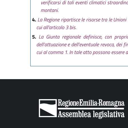
verificarsi di tali eventi climatici straord
montani.
4.
La Regione ripartisce le risorse tra le Unio
cui all'articolo 3 bis.
5.
La Giunta regionale definisce, con propr
dell'attuazione e dell'eventuale revoca, dei 
cui al comma 1. In tale atto possono essere de