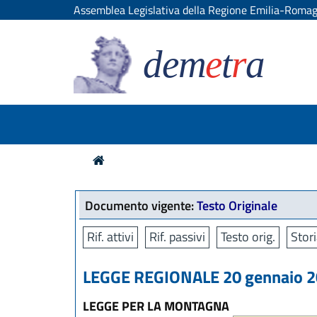
Assemblea Legislativa della Regione Emilia-Roma
dem
e
t
r
a
Documento vigente:
Testo Originale
Rif. attivi
Rif. passivi
Testo orig.
Stori
LEGGE REGIONALE 20 gennaio 20
LEGGE PER LA MONTAGNA