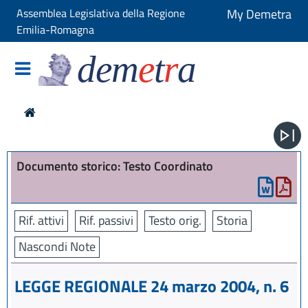
Assemblea Legislativa della Regione
My Demetra
Emilia-Romagna
dem
e
t
r
a
Documento storico: Testo Coordinato
Rif. attivi
Rif. passivi
Testo orig.
Storia
Nascondi Note
LEGGE REGIONALE 24 marzo 2004, n. 6