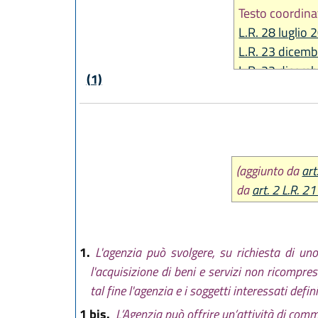
Testo coordina
L.R. 28 luglio 
L.R. 23 dicemb
L.R. 22 dicemb
(1)
L.R. 26 luglio 
L.R. 21 dicemb
L.R. 30 novem
L.R. 12 febbra
L.R. 24 ottobr
(aggiunto da
art
L.R. 27 giugno
da
art. 2 L.R. 2
L.R. 17 luglio 
L.R. 30 luglio 
L.R. 18 luglio 
1.
L'agenzia può svolgere, su richiesta di uno
L.R. 16 marzo 
l'acquisizione di beni e servizi non ricompres
L.R. 27 dicemb
tal fine l'agenzia e i soggetti interessati defin
L.R. 3 giugno 2
1 bis.
L’Agenzia può offrire un’attività di com