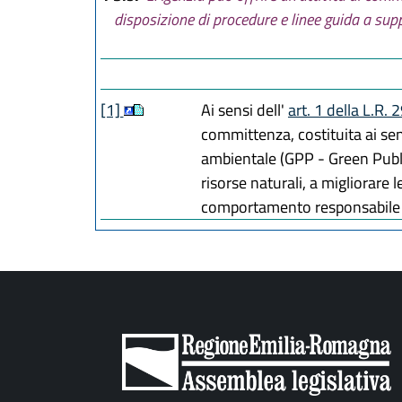
L.R. 01 agosto
disposizione di procedure e linee guida a sup
L.R. 26 novemb
L.R. 28 dicemb
L.R. 21 giugno
L.R. 27 dicemb
[1]
Ai sensi dell'
art. 1 della L.R.
committenza, costituita ai sen
ambientale (GPP - Green Public
risorse naturali, a migliorare 
comportamento responsabile n