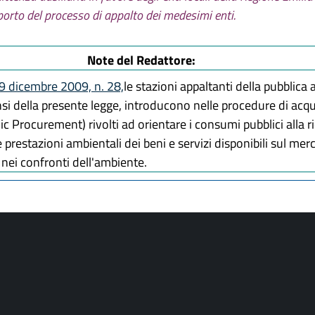
 2019, n. 17
porto del processo di appalto dei medesimi enti.
re 2020, n. 7
re 2021, n. 19
 2022, n. 7
Note del Redattore:
re 2022, n. 23
 29 dicembre 2009, n. 28,
le stazioni appaltanti della pubblica
si della presente legge, introducono nelle procedure di acquis
 Procurement) rivolti ad orientare i consumi pubblici alla r
le prestazioni ambientali dei beni e servizi disponibili sul me
ei confronti dell'ambiente.