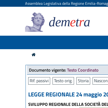
Assemblea Legislativa della Regione Emilia-Roma
dem
e
t
r
a
Documento vigente:
Testo Coordinato
Rif. passivi
Testo orig.
Storia
Nascon
LEGGE REGIONALE 24 maggio 20
SVILUPPO REGIONALE DELLA SOCIETÀ DE