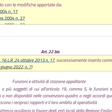
to con le modifiche apportate da:
2004 n. 17
re 2004 n. 27
re 2005 n. 22
2007 n. 13
re 2007 n. 26
bre 2009 n. 21
Art. 22 bis
io 2010 n. 4
e 2013 n. 17
. 16 L.R. 24 ottobre 2013 n. 17
, successivamente inserito com
 2014 n. 7
1 giugno 2022, n. 7
)
2014 n. 12
2015 n. 13
Funzioni e attività di stazione appaltante
2017 n. 14
 o più soggetti di cui all'articolo 19, comma 5, le funzioni e
2018 n. 1
i o non disponibili nelle convenzioni-quadro o negli accordi qua
re 2018, n. 24
iscono i reciproci rapporti e il loro ambito di operatività.
019, n. 5
mittenza ausiliaria in favore degli enti locali della Regione Em