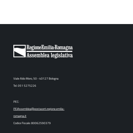
Viale Aldo Moro, 50 - 40127 Bologna
Tel. 051 5275226
PEC:
PEIAssemblea@postacert.regione.emilia-
romagna.it
Codice Fiscale: 80062590379