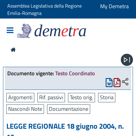
Assemblea Legislativa della Regione
My Demetra
Emilia-Romagna
dem
e
t
r
a
Documento vigente:
Testo Coordinato
Argomenti
Rif. passivi
Testo orig.
Storia
Nascondi Note
Documentazione
LEGGE REGIONALE 18 giugno 2004, n.