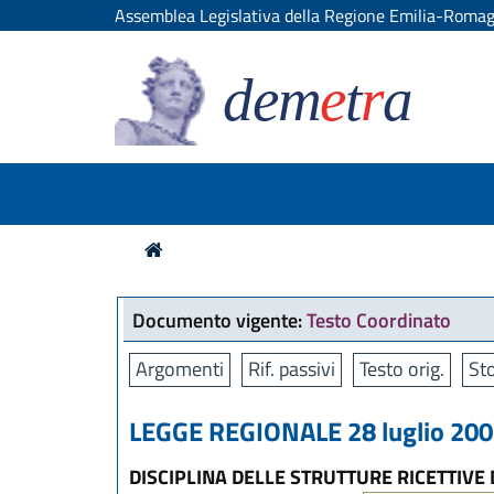
Assemblea Legislativa della Regione Emilia-Roma
dem
e
t
r
a
Documento vigente:
Testo Coordinato
Argomenti
Rif. passivi
Testo orig.
Sto
LEGGE REGIONALE 28 luglio 2004
DISCIPLINA DELLE STRUTTURE RICETTIVE 