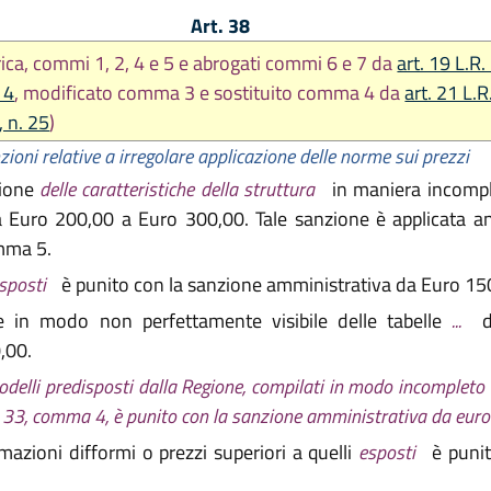
Art. 38
rica, commi 1, 2, 4 e 5 e abrogati commi 6 e 7 da
art. 19 L.R.
 4
, modificato comma 3 e sostituito comma 4 da
art. 21 L.R
 n. 25
)
zioni relative a irregolare applicazione delle norme sui prezzi
zione
delle caratteristiche della struttura
in maniera incomple
 Euro 200,00 a Euro 300,00. Tale sanzione è applicata an
omma 5.
sposti
è punito con la sanzione amministrativa da Euro 15
 in modo non perfettamente visibile delle tabelle
...
,00.
delli predisposti dalla Regione, compilati in modo incompleto 
colo 33, comma 4, è punito con la sanzione amministrativa da eu
azioni difformi o prezzi superiori a quelli
esposti
è punit