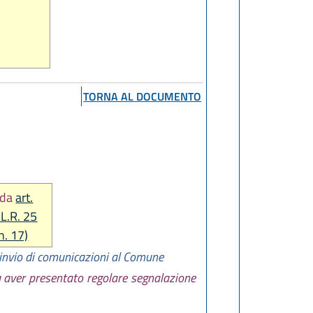
TORNA AL DOCUMENTO
 da
art.
 L.R. 25
n. 17)
o invio di comunicazioni al Comune
za aver presentato regolare segnalazione