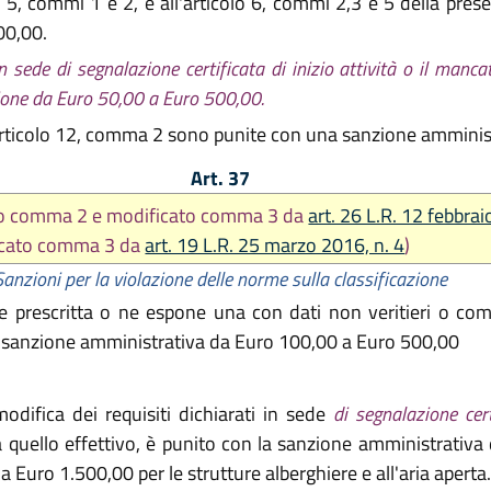
icolo 5, commi 1 e 2, e all'articolo 6, commi 2,3 e 5 della p
00,00.
n sede di segnalazione certificata di inizio attività o il man
ione da Euro 50,00 a Euro 500,00.
ll'articolo 12, comma 2 sono punite con una sanzione ammini
Art. 37
to comma 2 e modificato comma 3 da
art. 26 L.R. 12 febbra
ficato comma 3 da
art. 19 L.R. 25 marzo 2016, n. 4
)
Sanzioni per la violazione delle norme sulla classificazione
e prescritta o ne espone una con dati non veritieri o comun
la sanzione amministrativa da Euro 100,00 a Euro 500,00
odifica dei requisiti dichiarati in sede
di segnalazione cert
re a quello effettivo, è punito con la sanzione amministrati
 Euro 1.500,00 per le strutture alberghiere e all'aria aperta.