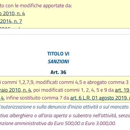
to con le modifiche apportate da:
o 2010, n. 4
 2014, n. 7
2016, n. 4
re 2016, n. 25
re 2017, n. 25
2019, n. 3
TITOLO VI
2019, n. 13
SANZIONI
 2019, n. 17
Art. 36
re 2022, n. 23
iti commi 1,2,7,9, modificati commi 4,5 e abrogato comma 3
2025, n. 2
raio 2010, n. 4
, poi modificati commi 1, 2, 4, 5 e 9 da
art. 19
 4
, infine sostituito comma 7 da
art. 6 L.R. 01 agosto 2019, 
l'autorizzazione o sulla denuncia d'inizio attività o sul mancat
tiva alberghiera o all'aria aperta o subentra nell'attività, sen
a sanzione amministrativa da Euro 500,00 a Euro 3.000,00.