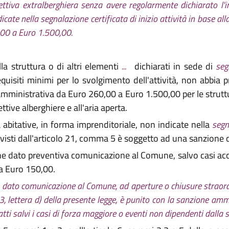
ttiva extralberghiera senza avere regolarmente dichiarato l'in
cate nella segnalazione certificata di inizio attività in base all
00 a Euro 1.500,00.
la struttura o di altri elementi
...
dichiarati in sede di
seg
uisiti minimi per lo svolgimento dell'attività, non abbia p
mministrativa da Euro 260,00 a Euro 1.500,00 per le struttu
tive alberghiere e all'aria aperta.
 abitative, in forma imprenditoriale, non indicate nella
segn
isti dall'articolo 21, comma 5 è soggetto ad una sanzione 
ne dato preventiva comunicazione al Comune, salvo casi acce
a Euro 150,00.
dato comunicazione al Comune, ad aperture o chiusure straordi
, lettera d) della presente legge, è punito con la sanzione ammi
atti salvi i casi di forza maggiore o eventi non dipendenti dalla 