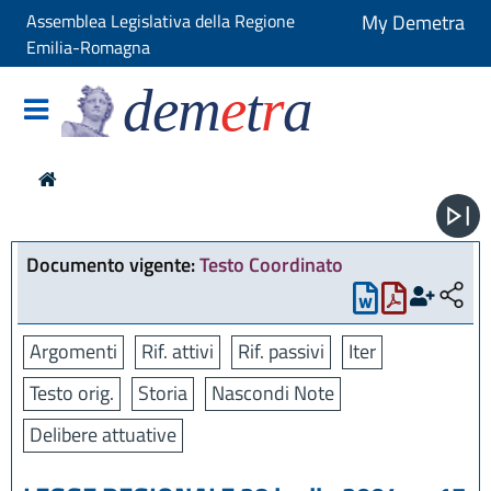
Assemblea Legislativa della Regione
My Demetra
Emilia-Romagna
dem
e
t
r
a
Documento vigente:
Testo Coordinato
Argomenti
Rif. attivi
Rif. passivi
Iter
Testo orig.
Storia
Nascondi Note
Delibere attuative