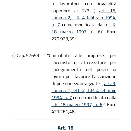
o lavoratori con invalidità
superiore ai 2/3 (
art. 16,
comma 2, L.R. 4 febbraio 1994,
n. 7
come modificata dalla
L.R.
18 marzo 1997, n. 6
)" Euro
279.923,39;
c) Cap. 57699
"Contributi alle imprese per
l'acquisto di attrezzature per
l'adeguamento del posto di
lavoro per favorire l'assunzione
di persone svantaggiate (
art. 9,
comma 2, lett. a), L.R. 4 febbraio
1994, n. 7
come modificata dalla
L.R. 18 marzo 1997, n. 6
)" Euro
421.261,48.
Art. 16