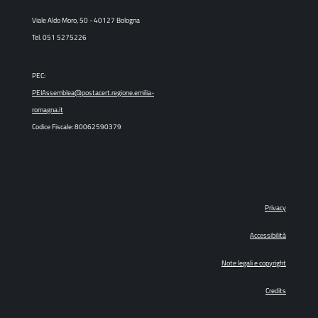
Viale Aldo Moro, 50 - 40127 Bologna
Tel. 051 5275226
PEC:
PEIAssemblea@postacert.regione.emilia-
romagna.it
Codice Fiscale: 80062590379
Privacy
Accessibilità
Note legali e copyright
Credits