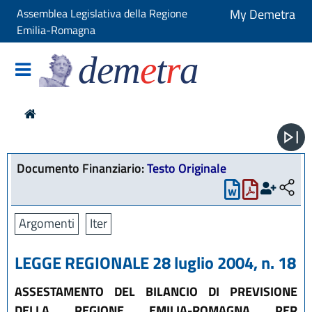
Assemblea Legislativa della Regione
My Demetra
Emilia-Romagna
dem
e
t
r
a
Documento Finanziario:
Testo Originale
Argomenti
Iter
LEGGE REGIONALE 28 luglio 2004, n. 18
ASSESTAMENTO DEL BILANCIO DI PREVISIONE
DELLA REGIONE EMILIA-ROMAGNA PER