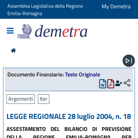
Assemblea Legislativa della Regione
My Demetra
Emilia-Romagna
dem
e
t
r
a
Documento Finanziario:
Testo Originale
Argomenti
Iter
LEGGE REGIONALE 28 luglio 2004, n. 18
ASSESTAMENTO DEL BILANCIO DI PREVISIONE
DELLA REGIONE EMILIA-ROMAGNA PER