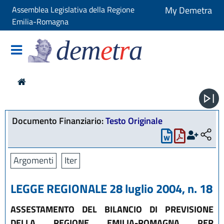
Assemblea Legislativa della Regione
My Demetra
Emilia-Romagna
dem
e
t
r
a
Documento Finanziario:
Testo Originale
Argomenti
Iter
LEGGE REGIONALE 28 luglio 2004, n. 18
ASSESTAMENTO DEL BILANCIO DI PREVISIONE
DELLA REGIONE EMILIA-ROMAGNA PER