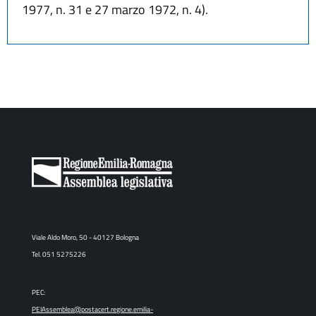
1977, n. 31 e 27 marzo 1972, n. 4).
Viale Aldo Moro, 50 - 40127 Bologna
Tel. 051 5275226
PEC:
PEIAssemblea@postacert.regione.emilia-