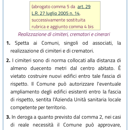
(abrogato comma 5 da
art. 29
L.R. 27 luglio 2005 n. 14
,
successivamente sostituita
rubrica e aggiunto comma 4 bis
da art. 27
L.R. 14 giugno 2024, n.
Realizzazione di cimiteri, crematori e cinerari
7
)
1.
Spetta ai Comuni, singoli od associati, la
realizzazione di cimiteri e di crematori.
2.
I cimiteri sono di norma collocati alla distanza di
almeno duecento metri dal centro abitato. É
vietato costruire nuovi edifici entro tale fascia di
rispetto. Il Comune può autorizzare l'eventuale
ampliamento degli edifici esistenti entro la fascia
di rispetto, sentita l'Azienda Unità sanitaria locale
competente per territorio.
3.
In deroga a quanto previsto dal comma 2, nei casi
di reale necessità il Comune può approvare,