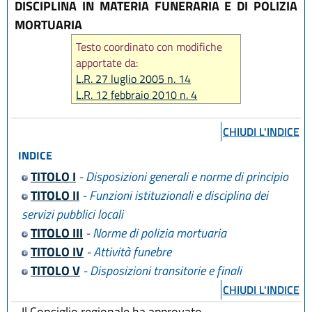
DISCIPLINA IN MATERIA FUNERARIA E DI POLIZIA
MORTUARIA
Testo coordinato con modifiche
apportate da:
L.R. 27 luglio 2005 n. 14
L.R. 12 febbraio 2010 n. 4
L.R. 10 dicembre 2019, n. 29
L.R. 14 giugno 2024, n. 7
CHIUDI L'INDICE
INDICE
TITOLO I
- Disposizioni generali e norme di principio
TITOLO II
- Funzioni istituzionali e disciplina dei
servizi pubblici locali
TITOLO III
- Norme di polizia mortuaria
TITOLO IV
- Attività funebre
TITOLO V
- Disposizioni transitorie e finali
CHIUDI L'INDICE
Il Consiglio regionale ha approvato