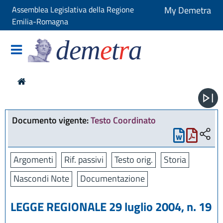
Assemblea Legislativa della Regione
My Demetra
Emilia-Romagna
dem
e
t
r
a
Documento vigente:
Testo Coordinato
Argomenti
Rif. passivi
Testo orig.
Storia
Nascondi Note
Documentazione
LEGGE REGIONALE 29 luglio 2004, n. 19