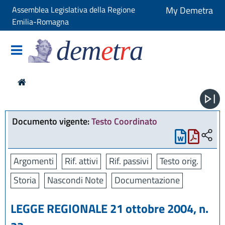
Assemblea Legislativa della Regione
My Demetra
Emilia-Romagna
dem
e
t
r
a
Documento vigente:
Testo Coordinato
Argomenti
Rif. attivi
Rif. passivi
Testo orig.
Storia
Nascondi Note
Documentazione
LEGGE REGIONALE 21 ottobre 2004, n.