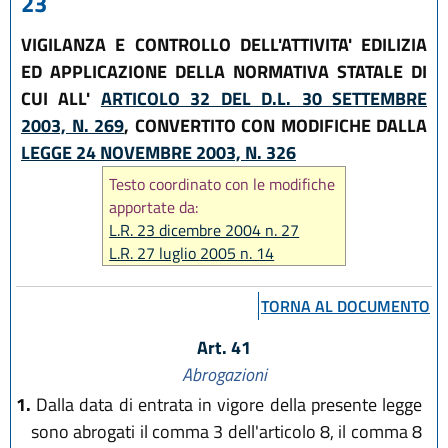
23
VIGILANZA E CONTROLLO DELL'ATTIVITA' EDILIZIA
ED APPLICAZIONE DELLA NORMATIVA STATALE DI
CUI ALL'
ARTICOLO 32 DEL D.L. 30 SETTEMBRE
2003, N. 269
, CONVERTITO CON MODIFICHE DALLA
LEGGE 24 NOVEMBRE 2003, N. 326
Testo coordinato con le modifiche
apportate da:
L.R. 23 dicembre 2004 n. 27
L.R. 27 luglio 2005 n. 14
L.R. 29 dicembre 2006 n. 20
L.R. 6 luglio 2009 n. 6
TORNA AL DOCUMENTO
L.R. 30 luglio 2013 n. 15
L.R. 23 giugno 2017, n. 12
Art. 41
L.R. 21 dicembre 2017, n. 24
Abrogazioni
L.R. 29 dicembre 2020, n. 14
1.
Dalla data di entrata in vigore della presente legge
L.R. 20 maggio 2021, n. 5
sono abrogati il comma 3 dell'articolo 8, il comma 8
L.R. 25 luglio 2025, n. 5