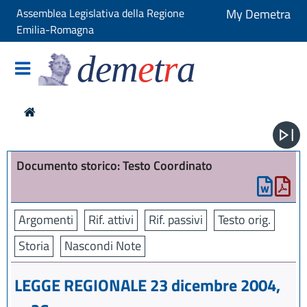
Assemblea Legislativa della Regione
My Demetra
Emilia-Romagna
dem
e
t
r
a
Documento storico: Testo Coordinato
Argomenti
Rif. attivi
Rif. passivi
Testo orig.
Storia
Nascondi Note
LEGGE REGIONALE 23 dicembre 2004,