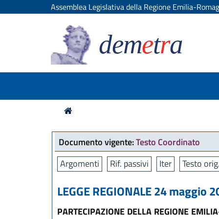
Assemblea Legislativa della Regione Emilia-Roma
dem
e
t
r
a
Documento vigente:
Testo Coordinato
Argomenti
Rif. passivi
Iter
Testo orig
LEGGE REGIONALE 24 maggio 20
PARTECIPAZIONE DELLA REGIONE EMILIA