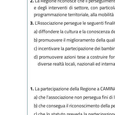
2.
La Regione riconosce che il perseguimento 
e degli interventi di settore, con particol
programmazione territoriale, alla mobilità e
3.
L'Associazione persegue le seguenti finali
a)
diffondere la cultura e la conoscenza dei 
b)
promuovere il miglioramento della qualit
c)
incentivare la partecipazione dei bambini e
d)
promuovere azioni tese a costruire for
diverse realtà locali, nazionali ed interna
1.
La partecipazione della Regione a CAMINA 
a)
che l'associazione non persegua fini di l
b)
che consegua il riconoscimento della per
c)
che lo statuto preveda la partecipazione d