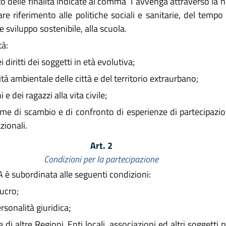
delle finalità indicate al comma 1 avvenga attraverso la ne
are riferimento alle politiche sociali e sanitarie, del tempo 
 sviluppo sostenibile, alla scuola.
tà:
diritti dei soggetti in età evolutiva;
à ambientale delle città e del territorio extraurbano;
 dei ragazzi alla vita civile;
me di scambio e di confronto di esperienze di partecipazi
zionali.
Art. 2
Condizioni per la partecipazione
è subordinata alle seguenti condizioni:
ucro;
sonalità giuridica;
i altre Regioni, Enti locali, associazioni ed altri soggetti pub