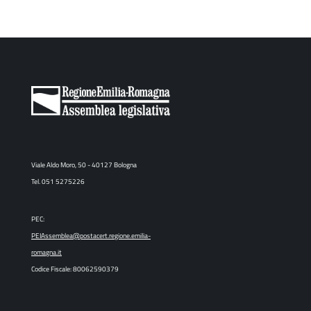
Viale Aldo Moro, 50 - 40127 Bologna
Tel. 051 5275226
PEC:
PEIAssemblea@postacert.regione.emilia-
romagna.it
Codice Fiscale: 80062590379