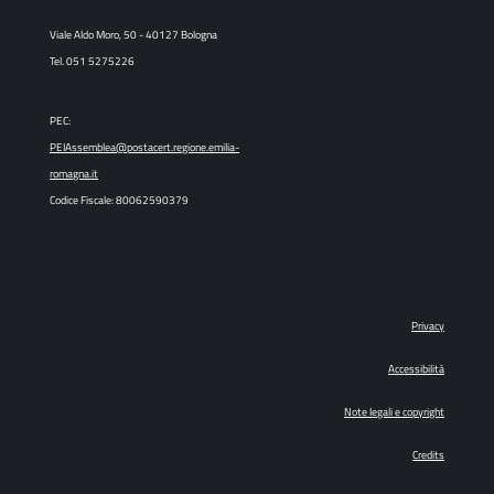
Viale Aldo Moro, 50 - 40127 Bologna
Tel. 051 5275226
PEC:
PEIAssemblea@postacert.regione.emilia-
romagna.it
Codice Fiscale: 80062590379
Privacy
Accessibilità
Note legali e copyright
Credits