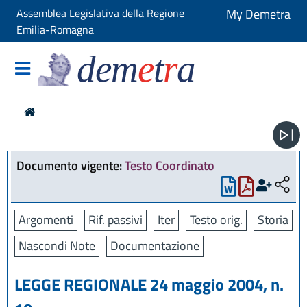
Assemblea Legislativa della Regione
My Demetra
Emilia-Romagna
dem
e
t
r
a
Documento vigente:
Testo Coordinato
Argomenti
Rif. passivi
Iter
Testo orig.
Storia
Nascondi Note
Documentazione
LEGGE REGIONALE 24 maggio 2004, n.