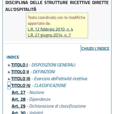
DISCIPLINA DELLE STRUTTURE RICETTIVE DIRETTE
ALL'OSPITALITÀ
Testo coordinato con le modifiche
apportate da:
L.R. 12 febbraio 2010, n. 4
L.R. 27 giugno 2014, n. 7
L.R. 25 marzo 2016, n. 4
L.R. 23 dicembre 2016, n. 25
CHIUDI L'INDICE
L.R. 27 dicembre 2017, n. 25
INDICE
L.R. 23 aprile 2019, n. 3
TITOLO I
- DISPOSIZIONI GENERALI
TITOLO II
- DEFINIZIONI
TITOLO III
- Esercizio dell'attività ricettiva
TITOLO IV
- CLASSIFICAZIONE
Art. 27
- Nozione
Art. 28
- Dipendenze
Art. 29
- Dichiarazione di classificazione
Art. 30
- Validità