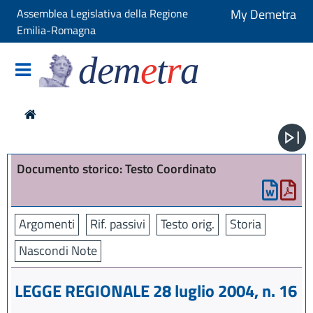
Assemblea Legislativa della Regione
My Demetra
Emilia-Romagna
dem
e
t
r
a
Documento storico: Testo Coordinato
Argomenti
Rif. passivi
Testo orig.
Storia
Nascondi Note
LEGGE REGIONALE 28 luglio 2004, n. 16