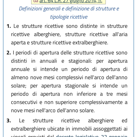
da
art. 64 L.R. 27 giugno 2014, n.
7
, infine sostituito comma 6 da
Definizioni generali e definizione di strutture e
art. 14 L.R. 23 aprile 2019, n. 3)
tipologie ricettive
1.
Le strutture ricettive sono distinte in strutture
ricettive alberghiere, strutture ricettive all'aria
aperta e strutture ricettive extralberghiere.
2.
I periodi di apertura delle strutture ricettive sono
distinti in annuali e stagionali: per apertura
annuale si intende un periodo di apertura di
almeno nove mesi complessivi nell'arco dell'anno
solare; per apertura stagionale si intende un
periodo di apertura non inferiore a tre mesi
consecutivi e non superiore complessivamente a
nove mesi nell'arco dell'anno solare.
3.
Le strutture ricettive alberghiere ed
extralberghiere ubicate in immobili assoggettati ai
vincoli previsti dal
decreto legislativo 22 gennaio