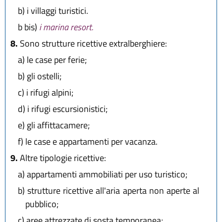
b)
i villaggi turistici.
b bis)
i marina resort.
8.
Sono strutture ricettive extralberghiere:
a)
le case per ferie;
b)
gli ostelli;
c)
i rifugi alpini;
d)
i rifugi escursionistici;
e)
gli affittacamere;
f)
le case e appartamenti per vacanza.
9.
Altre tipologie ricettive:
a)
appartamenti ammobiliati per uso turistico;
b)
strutture ricettive all'aria aperta non aperte al
pubblico;
c)
aree attrezzate di sosta temporanea;