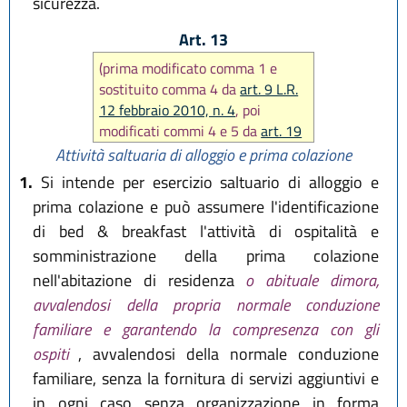
sicurezza.
Art. 13
(prima modificato comma 1 e
sostituito comma 4 da
art. 9 L.R.
12 febbraio 2010, n. 4
, poi
modificati commi 4 e 5 da
art. 19
L.R. 25 marzo 2016, n. 4
, infine
Attività saltuaria di alloggio e prima colazione
aggiunto comma 4 bis e
1.
Si intende per esercizio saltuario di alloggio e
sostituito comma 5 da
art. 11 L.R.
prima colazione e può assumere l'identificazione
27 dicembre 2017, n. 25
)
di bed & breakfast l'attività di ospitalità e
somministrazione della prima colazione
nell'abitazione di residenza
o abituale dimora,
avvalendosi della propria normale conduzione
familiare e garantendo la compresenza con gli
ospiti
, avvalendosi della normale conduzione
familiare, senza la fornitura di servizi aggiuntivi e
in ogni caso senza organizzazione in forma