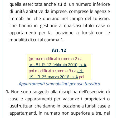
quella esercitata anche su di un numero inferiore
di unità abitative da imprese, comprese le agenzie
immobiliari che operano nel campo del turismo,
che hanno in gestione a qualsiasi titolo case o
appartamenti per la locazione a turisti con le
modalità di cui al comma 1.
Art. 12
(prima modificato comma 2 da
art. 8 L.R. 12 febbraio 2010, n. 4
,
poi modificato comma 3 da
art.
19 L.R. 25 marzo 2016, n. 4
poi
da
art. 10 L.R. 27 dicembre 2017,
Appartamenti ammobiliati per uso turistico
n. 25
)
1.
Non sono soggetti alla disciplina dell'esercizio di
case e appartamenti per vacanze i proprietari o
usufruttuari che danno in locazione a turisti case e
appartamenti, in numero non superiore a tre, nel