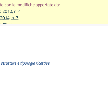
to con le modifiche apportate da:
o 2010, n. 4
 2014, n. 7
2016, n. 4
re 2016, n. 25
re 2017, n. 25
2019, n. 3
2019, n. 13
 strutture e tipologie ricettive