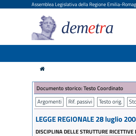
Assemblea Legislativa della Regione Emilia-Roma
dem
e
t
r
a
Documento storico: Testo Coordinato
Argomenti
Rif. passivi
Testo orig.
Sto
LEGGE REGIONALE 28 luglio 2004
DISCIPLINA DELLE STRUTTURE RICETTIVE 