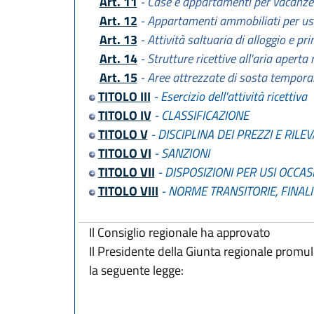
Art. 11
- Case e appartamenti per vacanze
Art. 12
- Appartamenti ammobiliati per uso
Art. 13
- Attività saltuaria di alloggio e pr
Art. 14
- Strutture ricettive all'aria aperta
Art. 15
- Aree attrezzate di sosta tempor
TITOLO III
- Esercizio dell'attività ricettiva
TITOLO IV
- CLASSIFICAZIONE
TITOLO V
- DISCIPLINA DEI PREZZI E RILEV
TITOLO VI
- SANZIONI
TITOLO VII
- DISPOSIZIONI PER USI OCCA
TITOLO VIII
- NORME TRANSITORIE, FINAL
Il Consiglio regionale ha approvato
Il Presidente della Giunta regionale promu
la seguente legge: