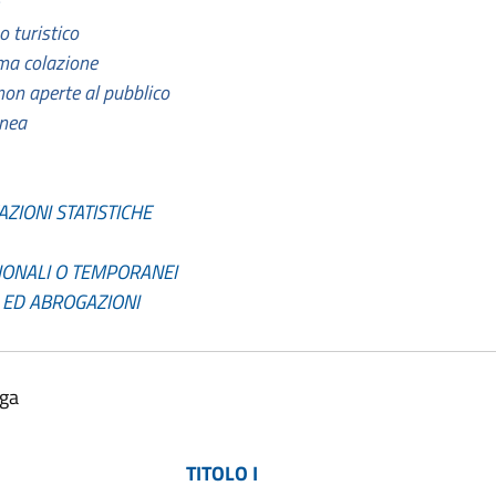
 turistico
ima colazione
 non aperte al pubblico
anea
AZIONI STATISTICHE
SIONALI O TEMPORANEI
I ED ABROGAZIONI
lga
TITOLO I