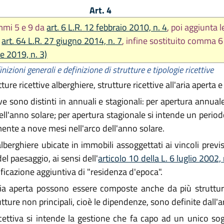
Art. 4
mmi 5 e 9 da
art. 6 L.R. 12 febbraio 2010, n. 4
, poi aggiunta le
a
art. 64 L.R. 27 giugno 2014, n. 7
, infine sostituito comma 
le 2019, n. 3)
inizioni generali e definizione di strutture e tipologie ricettive
ture ricettive alberghiere, strutture ricettive all'aria aperta e
tive sono distinti in annuali e stagionali: per apertura annua
l'anno solare; per apertura stagionale si intende un periodo
nte a nove mesi nell'arco dell'anno solare.
lberghiere ubicate in immobili assoggettati ai vincoli previ
el paesaggio, ai sensi dell'
articolo 10 della L. 6 luglio 2002,
ficazione aggiuntiva di "residenza d'epoca".
'aria aperta possono essere composte anche da più struttur
rutture non principali, cioè le dipendenze, sono definite dall'a
cettiva si intende la gestione che fa capo ad un unico sogg