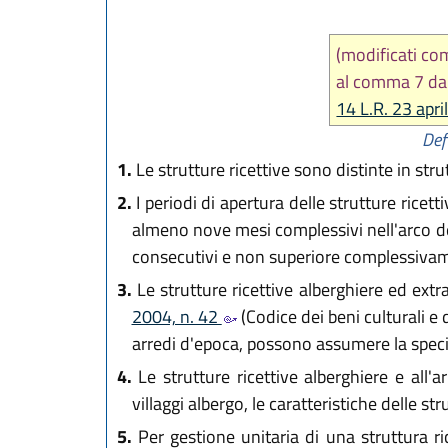
(modificati co
al comma 7 d
14 L.R. 23 apri
Def
1.
Le strutture ricettive sono distinte in strut
2.
I periodi di apertura delle strutture ricet
almeno nove mesi complessivi nell'arco del
consecutivi e non superiore complessivame
3.
Le strutture ricettive alberghiere ed extra
2004, n. 42
(Codice dei beni culturali e d
arredi d'epoca, possono assumere la speci
4.
Le strutture ricettive alberghiere e all
villaggi albergo, le caratteristiche delle st
5.
Per gestione unitaria di una struttura ri