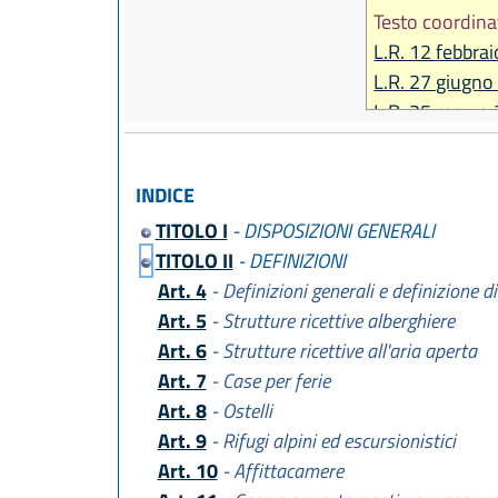
Testo coordina
L.R. 12 febbrai
L.R. 27 giugno
L.R. 25 marzo 
L.R. 23 dicemb
L.R. 27 dicemb
INDICE
L.R. 23 aprile 
TITOLO I
- DISPOSIZIONI GENERALI
L.R. 30 luglio 
TITOLO II
- DEFINIZIONI
Art. 4
- Definizioni generali e definizione di
Art. 5
- Strutture ricettive alberghiere
Art. 6
- Strutture ricettive all'aria aperta
Art. 7
- Case per ferie
Art. 8
- Ostelli
Art. 9
- Rifugi alpini ed escursionistici
Art. 10
- Affittacamere