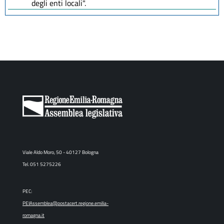
degli enti locali".
Viale Aldo Moro, 50 - 40127 Bologna
Tel. 051 5275226
PEC:
PEIAssemblea@postacert.regione.emilia-
romagna.it