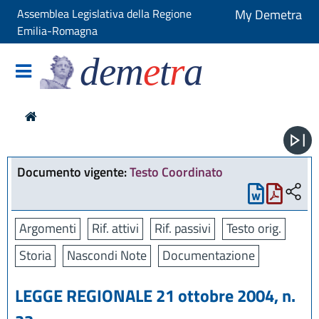
Assemblea Legislativa della Regione
My Demetra
Emilia-Romagna
dem
e
t
r
a
Documento vigente:
Testo Coordinato
Argomenti
Rif. attivi
Rif. passivi
Testo orig.
Storia
Nascondi Note
Documentazione
LEGGE REGIONALE 21 ottobre 2004, n.