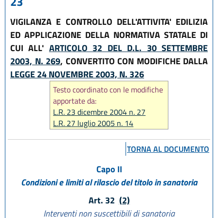
23
VIGILANZA E CONTROLLO DELL'ATTIVITA' EDILIZIA
ED APPLICAZIONE DELLA NORMATIVA STATALE DI
CUI ALL'
ARTICOLO 32 DEL D.L. 30 SETTEMBRE
2003, N. 269
, CONVERTITO CON MODIFICHE DALLA
LEGGE 24 NOVEMBRE 2003, N. 326
Testo coordinato con le modifiche
apportate da:
L.R. 23 dicembre 2004 n. 27
L.R. 27 luglio 2005 n. 14
L.R. 29 dicembre 2006 n. 20
L.R. 6 luglio 2009 n. 6
TORNA AL DOCUMENTO
L.R. 30 luglio 2013 n. 15
L.R. 23 giugno 2017, n. 12
Capo II
L.R. 21 dicembre 2017, n. 24
Condizioni e limiti al rilascio del titolo in sanatoria
L.R. 29 dicembre 2020, n. 14
Art. 32
(2)
L.R. 20 maggio 2021, n. 5
Interventi non suscettibili di sanatoria
L.R. 25 luglio 2025, n. 5