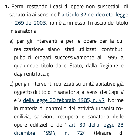
1.
Fermi restando i casi di opere non suscettibili di
L.R. 29 dicembre 2025, n. 11
sanatoria ai sensi dell'
articolo 32 del decreto-legge
L.R. 28 luglio 2026, n. 9
n. 269 del 2003
, non è ammesso il rilascio del titolo
in sanatoria:
a)
per gli interventi e per le opere per la cui
realizzazione siano stati utilizzati contributi
pubblici erogati successivamente al 1995 a
qualunque titolo dallo Stato, dalla Regione e
dagli enti locali;
b)
per gli interventi realizzati su unità abitative già
oggetto di titolo in sanatoria, ai sensi dei Capi IV
e V
della legge 28 febbraio 1985, n. 47
(Norme
in materia di controllo dell'attività urbanistico-
edilizia, sanzioni, recupero e sanatoria delle
opere edilizie) o dell'
art. 39 della legge 23
dicembre 1994, n. 724
(Misure di