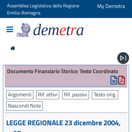
Assemblea Legislativa della Regione
My Demetra
Emilia-Romagna
dem
e
t
r
a
Documento Finanziario Storico: Testo Coordinato
Argomenti
Rif. attivi
Rif. passivi
Testo orig.
Nascondi Note
LEGGE REGIONALE 23 dicembre 2004,