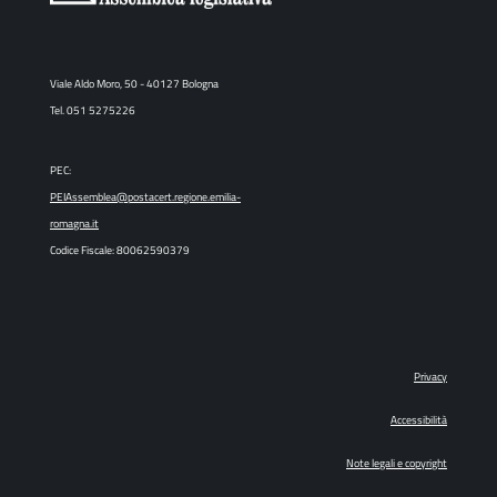
Viale Aldo Moro, 50 - 40127 Bologna
Tel. 051 5275226
PEC:
PEIAssemblea@postacert.regione.emilia-
romagna.it
Codice Fiscale: 80062590379
Privacy
Accessibilità
Note legali e copyright