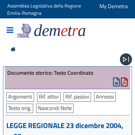
Assemblea Legislativa della Regione
My Demetra
Emilia-Romagna
dem
e
t
r
a
Documento storico: Testo Coordinato
Argomenti
Rif. attivi
Rif. passivi
Annessi
Testo orig.
Nascondi Note
LEGGE REGIONALE 23 dicembre 2004,