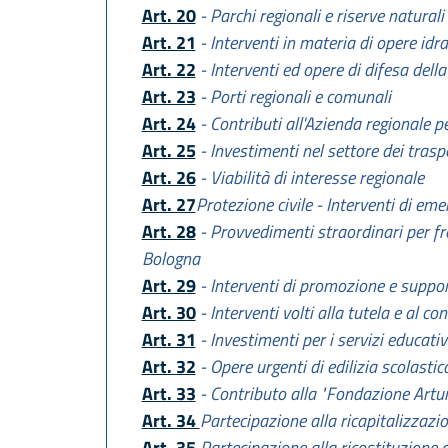
Art. 20
- Parchi regionali e riserve naturali
Art. 21
- Interventi in materia di opere idr
Art. 22
- Interventi ed opere di difesa della
Art. 23
- Porti regionali e comunali
Art. 24
- Contributi all'Azienda regionale p
Art. 25
- Investimenti nel settore dei trasp
Art. 26
- Viabilità di interesse regionale
Art. 27
Protezione civile - Interventi di em
Art. 28
- Provvedimenti straordinari per fro
Bologna
Art. 29
- Interventi di promozione e support
Art. 30
- Interventi volti alla tutela e al c
Art. 31
- Investimenti per i servizi educativi
Art. 32
- Opere urgenti di edilizia scolastic
Art. 33
- Contributo alla "Fondazione Artur
Art. 34
Partecipazione alla ricapitalizzazio
Art. 35
Partecipazione alla ricostituzione 