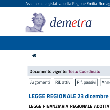
Assemblea Legislativa della Regione Emilia-Roma
dem
e
t
r
a
Documento vigente:
Testo Coordinato
Argomenti
Rif. attivi
Rif. passivi
Anne
LEGGE REGIONALE 23 dicembre 2
LEGGE FINANZIARIA REGIONALE ADOTT