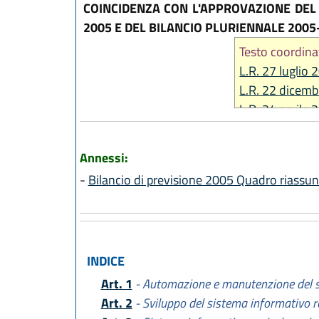
COINCIDENZA CON L'APPROVAZIONE DEL 
2005 E DEL BILANCIO PLURIENNALE 2005
Testo coordina
L.R. 27 luglio 
L.R. 22 dicemb
L.R. 24 aprile 
L.R. 28 luglio 
L.R. 29 dicemb
Annessi:
L.R. 23 dicemb
-
Bilancio di previsione 2005 Quadro riassunt
L.R. 25 luglio 
L.R. 26 novemb
L.R. 27 dicemb
INDICE
Art. 1
- Automazione e manutenzione del s
Art. 2
- Sviluppo del sistema informativo r