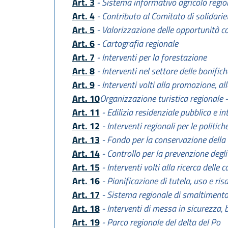
Art. 3
- Sistema informativo agricolo regio
Art. 4
- Contributo al Comitato di solidariet
Art. 5
- Valorizzazione delle opportunità c
Art. 6
- Cartografia regionale
Art. 7
- Interventi per la forestazione
Art. 8
- Interventi nel settore delle bonifich
Art. 9
- Interventi volti alla promozione, al
Art. 10
Organizzazione turistica regionale 
Art. 11
- Edilizia residenziale pubblica e int
Art. 12
- Interventi regionali per le politich
Art. 13
- Fondo per la conservazione della
Art. 14
- Controllo per la prevenzione degli
Art. 15
- Interventi volti alla ricerca dell
Art. 16
- Pianificazione di tutela, uso e r
Art. 17
- Sistema regionale di smaltimento 
Art. 18
- Interventi di messa in sicurezza, 
Art. 19
- Parco regionale del delta del Po