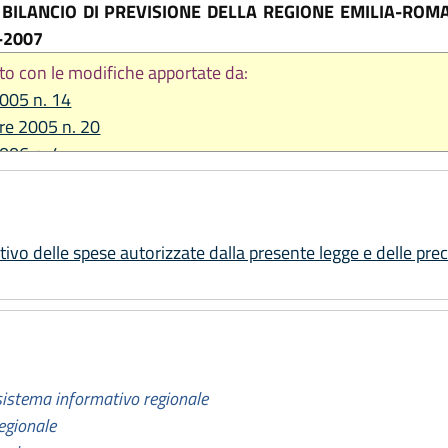
BILANCIO DI PREVISIONE DELLA REGIONE EMILIA-ROMA
-2007
to con le modifiche apportate da:
2005 n. 14
re 2005 n. 20
2006 n. 4
2006 n. 13
re 2006 n. 20
re 2010 n. 14
ivo delle spese autorizzate dalla presente legge e delle pre
2013 n. 9
re 2020, n. 7
re 2022, n. 23
istema informativo regionale
egionale