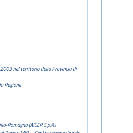
2003 nel territorio della Provincia di
lla Regione
milia-Romagna (AICER S.p.A.)
nal Parma MIP" - Centro internazionale