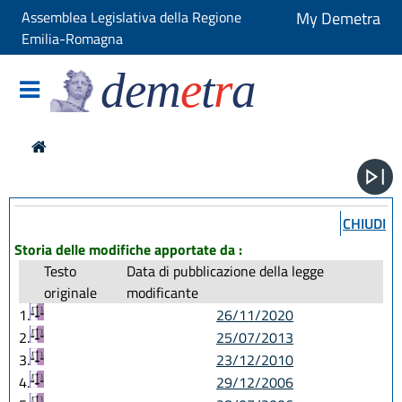
Assemblea Legislativa della Regione
My Demetra
Emilia-Romagna
dem
e
t
r
a
CHIUDI
Storia delle modifiche apportate da :
Testo
Data di pubblicazione della legge
originale
modificante
1.
26/11/2020
2.
25/07/2013
3.
23/12/2010
4.
29/12/2006