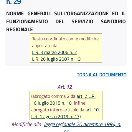
n. 29
NORME GENERALI SULL'ORGANIZZAZIONE ED IL
FUNZIONAMENTO DEL SERVIZIO SANITARIO
REGIONALE
Testo coordinato con le modifiche
apportate da:
L.R. 3 marzo 2006 n. 2
L.R. 26 luglio 2007 n. 13
L.R. 19 febbraio 2008 n. 4
L.R. 23 luglio 2010 n. 7
TORNA AL DOCUMENTO
L.R. 20 dicembre 2013 n. 28
L.R. 16 luglio 2015 n. 10
Art. 12
L.R. 30 luglio 2015, n. 13
(abrogato comma 2 da
art. 2 L.R.
L.R. 16 luglio 2018, n. 9
16 luglio 2015 n. 10
, infine
L.R. 1 agosto 2019 n. 17
abrogato intero articolo da
art. 10
L.R. 6 novembre 2019, n. 22
L.R. 1 agosto 2019 n. 17)
Modifiche alla
legge regionale 20 dicembre 1994, n.