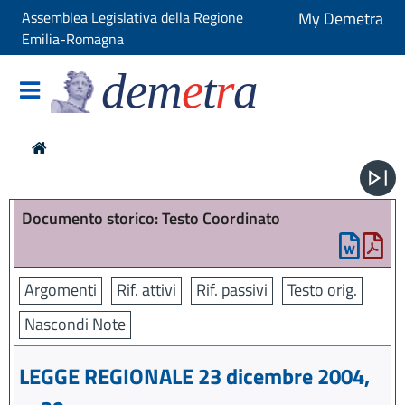
Assemblea Legislativa della Regione
My Demetra
Emilia-Romagna
dem
e
t
r
a
Documento storico: Testo Coordinato
Argomenti
Rif. attivi
Rif. passivi
Testo orig.
Nascondi Note
LEGGE REGIONALE 23 dicembre 2004,