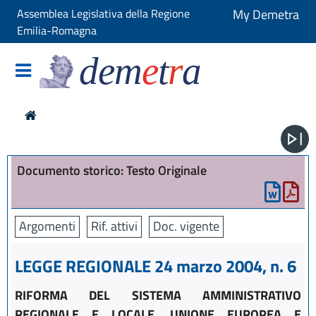
Assemblea Legislativa della Regione
My Demetra
Emilia-Romagna
dem
e
t
r
a
Documento storico: Testo Originale
Argomenti
Rif. attivi
Doc. vigente
LEGGE REGIONALE 24 marzo 2004, n. 6
RIFORMA DEL SISTEMA AMMINISTRATIVO
REGIONALE E LOCALE. UNIONE EUROPEA E