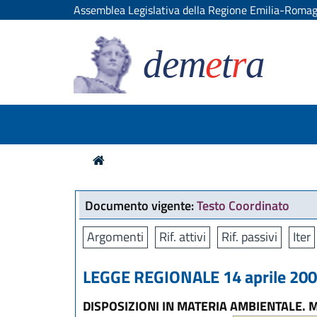
Assemblea Legislativa della Regione Emilia-Roma
dem
e
t
r
a
Documento vigente:
Testo Coordinato
Argomenti
Rif. attivi
Rif. passivi
Iter
LEGGE REGIONALE 14 aprile 2004
DISPOSIZIONI IN MATERIA AMBIENTALE. M