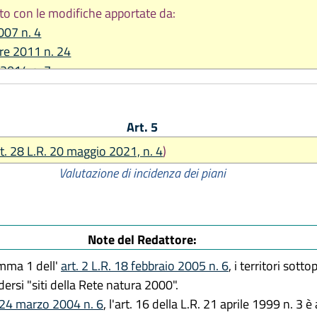
to con le modifiche apportate da:
007 n. 4
re 2011 n. 24
 2014 n. 7
2017, n. 16
2018, n. 11
Art. 5
2019, n. 13
 2021, n. 4
rt. 28 L.R. 20 maggio 2021, n. 4
)
Valutazione di incidenza dei piani
Note del Redattore:
omma 1 dell'
art. 2 L.R. 18 febbraio 2005 n. 6
, i territori sott
ersi "siti della Rete natura 2000".
. 24 marzo 2004 n. 6
, l'art. 16 della L.R. 21 aprile 1999 n. 3 