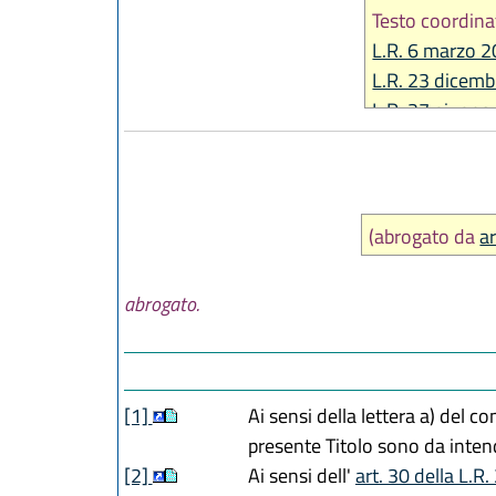
Testo coordina
L.R. 6 marzo 2
L.R. 23 dicemb
L.R. 27 giugno
L.R. 18 luglio 
L.R. 27 luglio 
L.R. 30 luglio 
LR. 20 maggio
(abrogato da
a
abrogato.
[1]
Ai sensi della lettera a) del c
presente Titolo sono da intend
[2]
Ai sensi dell'
art. 30 della L.R